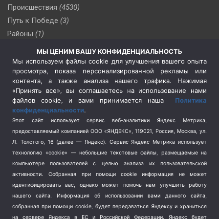
Происшествия
(4530)
Путь к Победе
(3)
Районы
(1)
Россия
(510)
МЫ ЦЕНИМ ВАШУ КОНФИДЕНЦИАЛЬНОСТЬ
Сельское хозяйство
(3)
Мы используем файлы cookie для улучшения вашего опыта
просмотра, показа персонализированной рекламы или
Социальная политика
(3)
контента, а также анализа нашего трафика. Нажимая
Спецоперация в Украине
(657)
«Принять все», вы соглашаетесь на использование нами
Спецоперация на Украине
(404)
файлов cookie, и вами принимается наша
Политика
конфиденциальности
.
Спорт
(740)
Этот сайт использует сервис веб-аналитики Яндекс Метрика,
Тема недели
(210)
предоставляемый компанией ООО «ЯНДЕКС», 119021, Россия, Москва, ул.
Терроризм
(1)
Л. Толстого, 16 (далее — Яндекс). Сервис Яндекс Метрика использует
Транспорт
(262)
технологию «cookie» — небольшие текстовые файлы, размещаемые на
компьютере пользователей с целью анализа их пользовательской
Туризм
(178)
активности.
Собранная при помощи cookie информация не может
Флот
(76)
идентифицировать вас, однако может помочь нам улучшить работу
Цены
(2)
нашего сайта. Информация об использовании вами данного сайта,
Школа и спорт
(2)
собранная при помощи cookie, будет передаваться Яндексу и храниться
на сервере Яндекса в ЕС и Российской Федерации. Яндекс будет
Экология
(8)