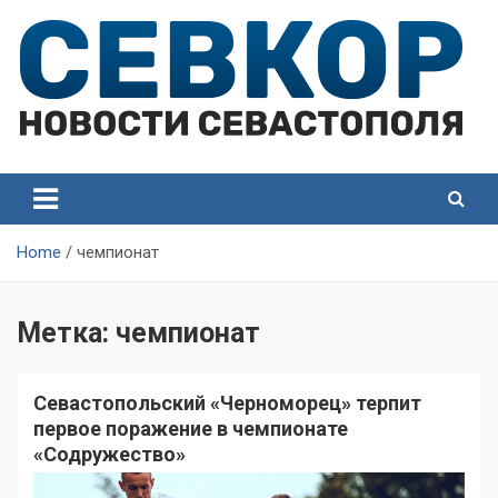
Skip
to
content
СевКор — Самые главные и актуальные новости
СевКор — Новости
Севастополя
Севастополя
Home
чемпионат
Метка:
чемпионат
Севастопольский «Черноморец» терпит
первое поражение в чемпионате
«Содружество»