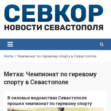
Skip
to
content
СевКор — Самые главные и актуальные новости
СевКор — Новости
Севастополя
Севастополя
Home
Чемпионат по гиревому спорту в Севастополе
Метка:
Чемпионат по гиревому
спорту в Севастополе
В силовых ведомствах Севастополя
прошел чемпионат по гиревому спорту