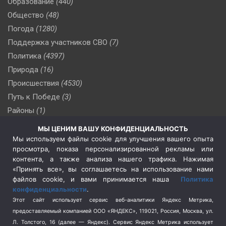
Образование
(440)
Общество
(48)
Погода
(1280)
Поддержка участников СВО
(7)
Политика
(4397)
Природа
(16)
Происшествия
(4530)
Путь к Победе
(3)
Районы
(1)
Россия
(510)
МЫ ЦЕНИМ ВАШУ КОНФИДЕНЦИАЛЬНОСТЬ
Сельское хозяйство
(3)
Мы используем файлы cookie для улучшения вашего опыта
просмотра, показа персонализированной рекламы или
Социальная политика
(3)
контента, а также анализа нашего трафика. Нажимая
Спецоперация в Украине
(657)
«Принять все», вы соглашаетесь на использование нами
Спецоперация на Украине
(404)
файлов cookie, и вами принимается наша
Политика
конфиденциальности
.
Спорт
(740)
Этот сайт использует сервис веб-аналитики Яндекс Метрика,
Тема недели
(210)
предоставляемый компанией ООО «ЯНДЕКС», 119021, Россия, Москва, ул.
Терроризм
(1)
Л. Толстого, 16 (далее — Яндекс). Сервис Яндекс Метрика использует