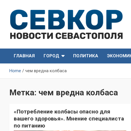
Skip
to
content
СевКор — Самые главные и актуальные новости
СевКор — Новости
Севастополя
ГЛАВНАЯ
ГОРОД
ПОЛИТИКА
ЭКОНОМИ
Севастополя
Home
чем вредна колбаса
Метка:
чем вредна колбаса
«Потребление колбасы опасно для
вашего здоровья». Мнение специалиста
по питанию