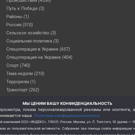
Происшествия
(4530)
Путь к Победе
(3)
Районы
(1)
Россия
(510)
Сельское хозяйство
(3)
Социальная политика
(3)
Спецоперация в Украине
(657)
Спецоперация на Украине
(404)
Спорт
(740)
Тема недели
(210)
Терроризм
(1)
Транспорт
(262)
Туризм
(178)
МЫ ЦЕНИМ ВАШУ КОНФИДЕНЦИАЛЬНОСТЬ
Флот
(76)
росмотра, показа персонализированной рекламы или контента, а
Цены
(2)
принимается наша
Политика конфиденциальности
.
Школа и спорт
(2)
й компанией ООО «ЯНДЕКС», 119021, Россия, Москва, ул. Л. Толстого, 16 (далее — 
за их пользовательской активности.
Собранная при помощи cookie информация 
Экология
(8)