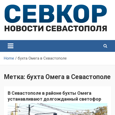
Skip
to
content
СевКор — Самые главные и актуальные новости
СевКор — Новости
Севастополя
Севастополя
Home
бухта Омега в Севастополе
Метка:
бухта Омега в Севастополе
В Севастополе в районе бухты Омега
устанавливают долгожданный светофор