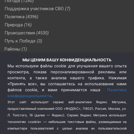
Погода
(1280)
Поддержка участников СВО
(7)
Политика
(4396)
Природа
(16)
Происшествия
(4530)
Путь к Победе
(3)
Районы
(1)
Россия
(510)
МЫ ЦЕНИМ ВАШУ КОНФИДЕНЦИАЛЬНОСТЬ
Сельское хозяйство
(3)
Мы используем файлы cookie для улучшения вашего опыта
просмотра, показа персонализированной рекламы или
Социальная политика
(3)
контента, а также анализа нашего трафика. Нажимая
Спецоперация в Украине
(657)
«Принять все», вы соглашаетесь на использование нами
Спецоперация на Украине
(404)
файлов cookie, и вами принимается наша
Политика
конфиденциальности
.
Спорт
(740)
Этот сайт использует сервис веб-аналитики Яндекс Метрика,
Тема недели
(210)
предоставляемый компанией ООО «ЯНДЕКС», 119021, Россия, Москва, ул.
Терроризм
(1)
Л. Толстого, 16 (далее — Яндекс). Сервис Яндекс Метрика использует
Транспорт
(262)
технологию «cookie» — небольшие текстовые файлы, размещаемые на
компьютере пользователей с целью анализа их пользовательской
Туризм
(178)