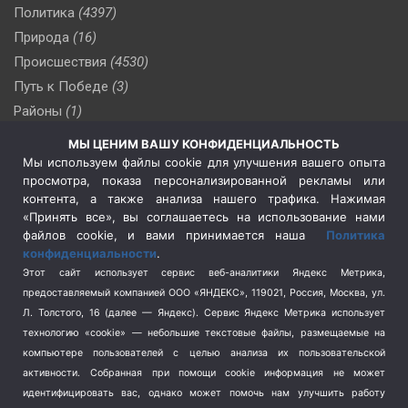
Политика
(4397)
Природа
(16)
Происшествия
(4530)
Путь к Победе
(3)
Районы
(1)
Россия
(510)
МЫ ЦЕНИМ ВАШУ КОНФИДЕНЦИАЛЬНОСТЬ
Сельское хозяйство
(3)
Мы используем файлы cookie для улучшения вашего опыта
просмотра, показа персонализированной рекламы или
Социальная политика
(3)
контента, а также анализа нашего трафика. Нажимая
Спецоперация в Украине
(657)
«Принять все», вы соглашаетесь на использование нами
Спецоперация на Украине
(404)
файлов cookie, и вами принимается наша
Политика
конфиденциальности
.
Спорт
(740)
Этот сайт использует сервис веб-аналитики Яндекс Метрика,
Тема недели
(210)
предоставляемый компанией ООО «ЯНДЕКС», 119021, Россия, Москва, ул.
Терроризм
(1)
Л. Толстого, 16 (далее — Яндекс). Сервис Яндекс Метрика использует
Транспорт
(262)
технологию «cookie» — небольшие текстовые файлы, размещаемые на
компьютере пользователей с целью анализа их пользовательской
Туризм
(178)
активности.
Собранная при помощи cookie информация не может
Флот
(76)
идентифицировать вас, однако может помочь нам улучшить работу
Цены
(2)