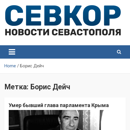
Skip
to
content
СевКор — Самые главные и актуальные новости
СевКор — Новости
Севастополя
Севастополя
Home
Борис Дейч
Метка:
Борис Дейч
Умер бывший глава парламента Крыма