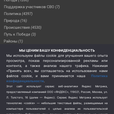
Поддержка участников СВО
(7)
Политика
(4397)
Природа
(16)
Происшествия
(4530)
Путь к Победе
(3)
Районы
(1)
Россия
(510)
МЫ ЦЕНИМ ВАШУ КОНФИДЕНЦИАЛЬНОСТЬ
Сельское хозяйство
(3)
Мы используем файлы cookie для улучшения вашего опыта
просмотра, показа персонализированной рекламы или
Социальная политика
(3)
контента, а также анализа нашего трафика. Нажимая
Спецоперация в Украине
(657)
«Принять все», вы соглашаетесь на использование нами
Спецоперация на Украине
(404)
файлов cookie, и вами принимается наша
Политика
конфиденциальности
.
Спорт
(740)
Этот сайт использует сервис веб-аналитики Яндекс Метрика,
Тема недели
(210)
предоставляемый компанией ООО «ЯНДЕКС», 119021, Россия, Москва, ул.
Терроризм
(1)
Л. Толстого, 16 (далее — Яндекс). Сервис Яндекс Метрика использует
Транспорт
(262)
технологию «cookie» — небольшие текстовые файлы, размещаемые на
компьютере пользователей с целью анализа их пользовательской
Туризм
(178)