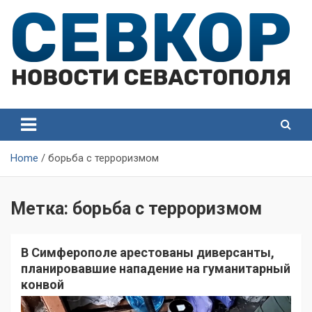
Skip
to
content
СевКор — Самые главные и актуальные новости
СевКор — Новости
Севастополя
Севастополя
Home
борьба с терроризмом
Метка:
борьба с терроризмом
В Симферополе арестованы диверсанты,
планировавшие нападение на гуманитарный
конвой