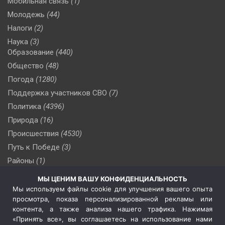
Мобильная связь
(1)
Молодежь
(44)
Налоги
(2)
Наука
(3)
Образование
(440)
Общество
(48)
Погода
(1280)
Поддержка участников СВО
(7)
Политика
(4396)
Природа
(16)
Происшествия
(4530)
Путь к Победе
(3)
Районы
(1)
Россия
(510)
МЫ ЦЕНИМ ВАШУ КОНФИДЕНЦИАЛЬНОСТЬ
Сельское хозяйство
(3)
Мы используем файлы cookie для улучшения вашего опыта
просмотра, показа персонализированной рекламы или
Социальная политика
(3)
контента, а также анализа нашего трафика. Нажимая
Спецоперация в Украине
(657)
«Принять все», вы соглашаетесь на использование нами