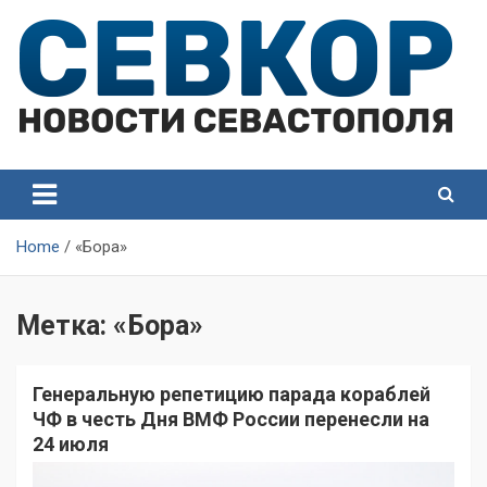
Skip
to
content
СевКор — Самые главные и актуальные новости
СевКор — Новости
Севастополя
Севастополя
Home
«Бора»
Метка:
«Бора»
Генеральную репетицию парада кораблей
ЧФ в честь Дня ВМФ России перенесли на
24 июля