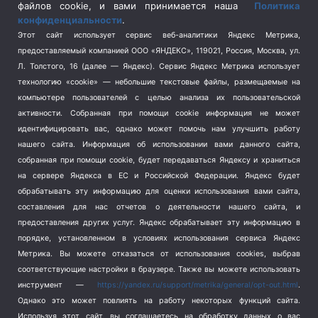
Спецоперация на Украине
(404)
файлов cookie, и вами принимается наша
Политика
конфиденциальности
.
Спорт
(740)
Этот сайт использует сервис веб-аналитики Яндекс Метрика,
Тема недели
(210)
предоставляемый компанией ООО «ЯНДЕКС», 119021, Россия, Москва, ул.
Терроризм
(1)
Л. Толстого, 16 (далее — Яндекс). Сервис Яндекс Метрика использует
Транспорт
(262)
технологию «cookie» — небольшие текстовые файлы, размещаемые на
компьютере пользователей с целью анализа их пользовательской
Туризм
(178)
активности.
Собранная при помощи cookie информация не может
Флот
(76)
идентифицировать вас, однако может помочь нам улучшить работу
Цены
(2)
нашего сайта. Информация об использовании вами данного сайта,
Школа и спорт
(2)
собранная при помощи cookie, будет передаваться Яндексу и храниться
на сервере Яндекса в ЕС и Российской Федерации. Яндекс будет
Экология
(8)
обрабатывать эту информацию для оценки использования вами сайта,
Экономика
(1172)
составления для нас отчетов о деятельности нашего сайта, и
предоставления других услуг. Яндекс обрабатывает эту информацию в
Мы в соцсетях
порядке, установленном в условиях использования сервиса Яндекс
Метрика.
Вы можете отказаться от использования cookies, выбрав
соответствующие настройки в браузере. Также вы можете использовать
инструмент —
https://yandex.ru/support/metrika/general/opt-out.html
.
Однако это может повлиять на работу некоторых функций сайта.
Используя этот сайт, вы соглашаетесь на обработку данных о вас