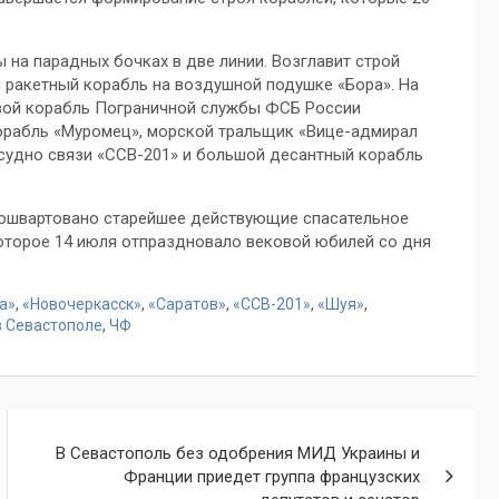
 на парадных бочках в две линии. Возглавит строй
н ракетный корабль на воздушной подушке «Бора». На
вой корабль Пограничной службы ФСБ России
орабль «Муромец», морской тральщик «Вице-адмирал
судно связи «ССВ-201» и большой десантный корабль
 ошвартовано старейшее действующие спасательное
оторое 14 июля отпраздновало вековой юбилей со дня
а»
,
«Новочеркасск»
,
«Саратов»
,
«ССВ-201»
,
«Шуя»
,
в Севастополе
,
ЧФ
В Севастополь без одобрения МИД Украины и
Франции приедет группа французских