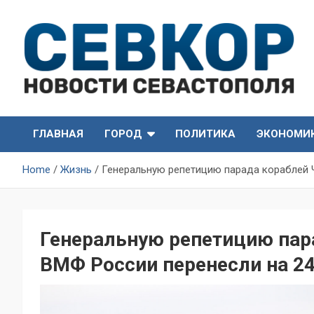
Skip
to
content
СевКор — Самые главные и актуальные новости
СевКор — Новости
Севастополя
ГЛАВНАЯ
ГОРОД
ПОЛИТИКА
ЭКОНОМИ
Севастополя
Home
Жизнь
Генеральную репетицию парада кораблей 
Генеральную репетицию пара
ВМФ России перенесли на 2