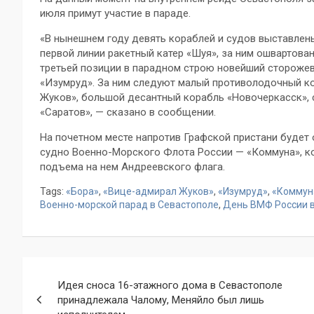
июля примут участие в параде.
«В нынешнем году девять кораблей и судов выставлены
первой линии ракетный катер «Шуя», за ним ошвартова
третьей позиции в парадном строю новейший стороже
«Изумруд». За ним следуют малый противолодочный к
Жуков», большой десантный корабль «Новочеркасск», 
«Саратов», — сказано в сообщении.
На почетном месте напротив Графской пристани будет
судно Военно-Морского Флота России — «Коммуна», к
подъема на нем Андреевского флага.
Tags:
«Бора»
,
«Вице-адмирал Жуков»
,
«Изумруд»
,
«Коммун
Военно-морской парад в Севастополе
,
День ВМФ России 
Навигация
Идея сноса 16-этажного дома в Севастополе
по
принадлежала Чалому, Меняйло был лишь