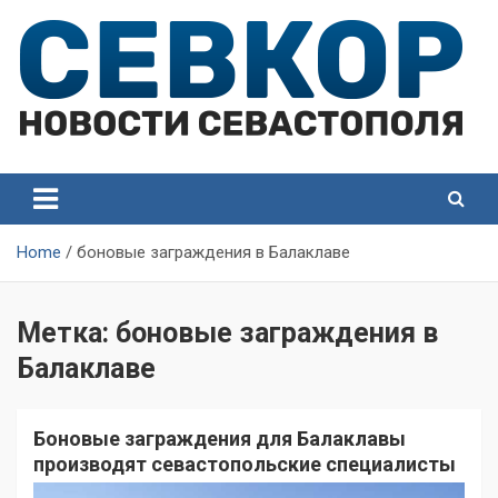
Skip
to
content
СевКор — Самые главные и актуальные новости
СевКор — Новости
Севастополя
Севастополя
Home
боновые заграждения в Балаклаве
Метка:
боновые заграждения в
Балаклаве
Боновые заграждения для Балаклавы
производят севастопольские специалисты