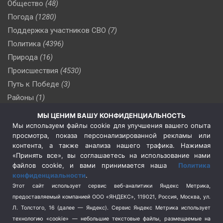
Общество
(48)
Погода
(1280)
Поддержка участников СВО
(7)
Политика
(4396)
Природа
(16)
Происшествия
(4530)
Путь к Победе
(3)
Районы
(1)
Россия
(510)
МЫ ЦЕНИМ ВАШУ КОНФИДЕНЦИАЛЬНОСТЬ
Сельское хозяйство
(3)
Мы используем файлы cookie для улучшения вашего опыта
просмотра, показа персонализированной рекламы или
Социальная политика
(3)
контента, а также анализа нашего трафика. Нажимая
Спецоперация в Украине
(657)
«Принять все», вы соглашаетесь на использование нами
Спецоперация на Украине
(404)
файлов cookie, и вами принимается наша
Политика
конфиденциальности
.
Спорт
(740)
Этот сайт использует сервис веб-аналитики Яндекс Метрика,
Тема недели
(210)
предоставляемый компанией ООО «ЯНДЕКС», 119021, Россия, Москва, ул.
Терроризм
(1)
Л. Толстого, 16 (далее — Яндекс). Сервис Яндекс Метрика использует
Транспорт
(262)
технологию «cookie» — небольшие текстовые файлы, размещаемые на