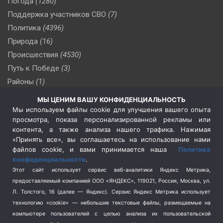
Погода
(1280)
Поддержка участников СВО
(7)
Политика
(4396)
Природа
(16)
Происшествия
(4530)
Путь к Победе
(3)
Районы
(1)
Россия
(509)
МЫ ЦЕНИМ ВАШУ КОНФИДЕНЦИАЛЬНОСТЬ
Сельское хозяйство
(3)
Мы используем файлы cookie для улучшения вашего опыта
просмотра, показа персонализированной рекламы или
Социальная политика
(3)
контента, а также анализа нашего трафика. Нажимая
Спецоперация в Украине
(657)
«Принять все», вы соглашаетесь на использование нами
Спецоперация на Украине
(404)
файлов cookie, и вами принимается наша
Политика
конфиденциальности
.
Спорт
(740)
Этот сайт использует сервис веб-аналитики Яндекс Метрика,
Тема недели
(210)
предоставляемый компанией ООО «ЯНДЕКС», 119021, Россия, Москва, ул.
Терроризм
(1)
Л. Толстого, 16 (далее — Яндекс). Сервис Яндекс Метрика использует
Транспорт
(262)
технологию «cookie» — небольшие текстовые файлы, размещаемые на
компьютере пользователей с целью анализа их пользовательской
Туризм
(178)