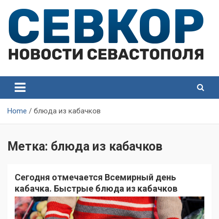
Skip
to
content
СевКор — Самые главные и актуальные новости
СевКор — Новости
Севастополя
Севастополя
Home
блюда из кабачков
Метка:
блюда из кабачков
Сегодня отмечается Всемирный день
кабачка. Быстрые блюда из кабачков