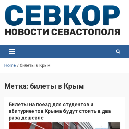
Skip
to
content
СевКор — Самые главные и актуальные новости
СевКор — Новости
Севастополя
Севастополя
Home
билеты в Крым
Метка:
билеты в Крым
Билеты на поезд для студентов и
абитуриентов Крыма будут стоить в два
раза дешевле