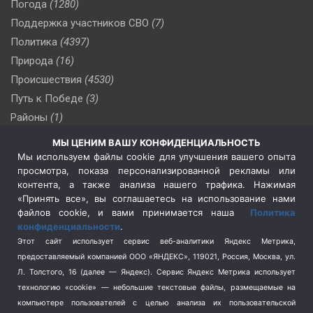
Погода
(1280)
Поддержка участников СВО
(7)
Политика
(4397)
Природа
(16)
Происшествия
(4530)
Путь к Победе
(3)
Районы
(1)
Россия
(510)
МЫ ЦЕНИМ ВАШУ КОНФИДЕНЦИАЛЬНОСТЬ
Сельское хозяйство
(3)
Мы используем файлы cookie для улучшения вашего опыта
просмотра, показа персонализированной рекламы или
Социальная политика
(3)
контента, а также анализа нашего трафика. Нажимая
Спецоперация в Украине
(657)
«Принять все», вы соглашаетесь на использование нами
Спецоперация на Украине
(404)
файлов cookie, и вами принимается наша
Политика
конфиденциальности
.
Спорт
(740)
Этот сайт использует сервис веб-аналитики Яндекс Метрика,
Тема недели
(210)
предоставляемый компанией ООО «ЯНДЕКС», 119021, Россия, Москва, ул.
Терроризм
(1)
Л. Толстого, 16 (далее — Яндекс). Сервис Яндекс Метрика использует
Транспорт
(262)
технологию «cookie» — небольшие текстовые файлы, размещаемые на
компьютере пользователей с целью анализа их пользовательской
Туризм
(178)