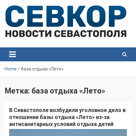
Skip
to
content
СевКор — Самые главные и актуальные новости
СевКор — Новости
Севастополя
Севастополя
Home
база отдыха «Лето»
Метка:
база отдыха «Лето»
В Севастополе возбудили уголовное дело в
отношении базы отдыха «Лето» из-за
антисанитарных условий отдыха детей