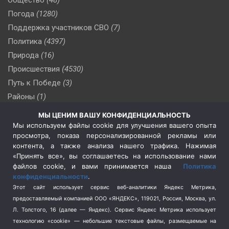
Погода
(1280)
Поддержка участников СВО
(7)
Политика
(4397)
Природа
(16)
Происшествия
(4530)
Путь к Победе
(3)
Районы
(1)
Россия
(510)
МЫ ЦЕНИМ ВАШУ КОНФИДЕНЦИАЛЬНОСТЬ
Сельское хозяйство
(3)
Мы используем файлы cookie для улучшения вашего опыта
просмотра, показа персонализированной рекламы или
Социальная политика
(3)
контента, а также анализа нашего трафика. Нажимая
Спецоперация в Украине
(657)
«Принять все», вы соглашаетесь на использование нами
Спецоперация на Украине
(404)
файлов cookie, и вами принимается наша
Политика
конфиденциальности
.
Спорт
(740)
Этот сайт использует сервис веб-аналитики Яндекс Метрика,
Тема недели
(210)
предоставляемый компанией ООО «ЯНДЕКС», 119021, Россия, Москва, ул.
Терроризм
(1)
Л. Толстого, 16 (далее — Яндекс). Сервис Яндекс Метрика использует
Транспорт
(262)
технологию «cookie» — небольшие текстовые файлы, размещаемые на