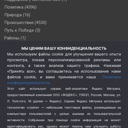
Политика
(4396)
Природа
(16)
Происшествия
(4530)
Путь к Победе
(3)
Районы
(1)
Россия
(509)
МЫ ЦЕНИМ ВАШУ КОНФИДЕНЦИАЛЬНОСТЬ
Сельское хозяйство
(3)
Мы используем файлы cookie для улучшения вашего опыта
просмотра, показа персонализированной рекламы или
Социальная политика
(3)
контента, а также анализа нашего трафика. Нажимая
Спецоперация в Украине
(657)
«Принять все», вы соглашаетесь на использование нами
Спецоперация на Украине
(404)
файлов cookie, и вами принимается наша
Политика
конфиденциальности
.
Спорт
(740)
Этот сайт использует сервис веб-аналитики Яндекс Метрика,
Тема недели
(210)
предоставляемый компанией ООО «ЯНДЕКС», 119021, Россия, Москва, ул.
Терроризм
(1)
Л. Толстого, 16 (далее — Яндекс). Сервис Яндекс Метрика использует
Транспорт
(262)
технологию «cookie» — небольшие текстовые файлы, размещаемые на
компьютере пользователей с целью анализа их пользовательской
Туризм
(178)
активности.
Собранная при помощи cookie информация не может
Флот
(76)
идентифицировать вас, однако может помочь нам улучшить работу