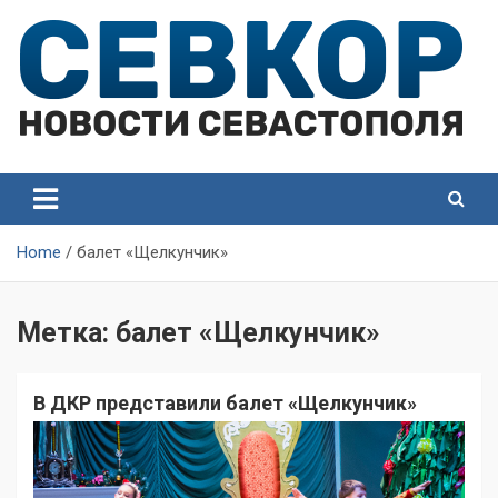
Skip
to
content
СевКор — Самые главные и актуальные новости
СевКор — Новости
Севастополя
Севастополя
Home
балет «Щелкунчик»
Метка:
балет «Щелкунчик»
В ДКР представили балет «Щелкунчик»