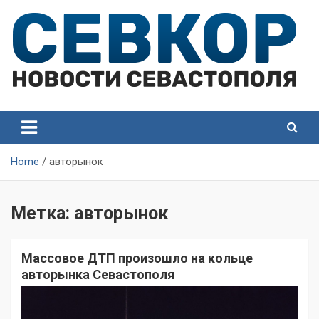
Skip
to
content
СевКор — Самые главные и актуальные новости
СевКор — Новости
Севастополя
Севастополя
Home
авторынок
Метка:
авторынок
Массовое ДТП произошло на кольце
авторынка Севастополя