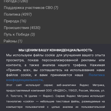
Погода
(1280)
Поддержка участников СВО
(7)
Политика
(4397)
Природа
(16)
Происшествия
(4530)
Путь к Победе
(3)
Районы
(1)
Россия
(510)
МЫ ЦЕНИМ ВАШУ КОНФИДЕНЦИАЛЬНОСТЬ
Сельское хозяйство
(3)
Мы используем файлы cookie для улучшения вашего опыта
просмотра, показа персонализированной рекламы или
Социальная политика
(3)
контента, а также анализа нашего трафика. Нажимая
Спецоперация в Украине
(657)
«Принять все», вы соглашаетесь на использование нами
Спецоперация на Украине
(404)
файлов cookie, и вами принимается наша
Политика
конфиденциальности
.
Спорт
(740)
Этот сайт использует сервис веб-аналитики Яндекс Метрика,
Тема недели
(210)
предоставляемый компанией ООО «ЯНДЕКС», 119021, Россия, Москва, ул.
Терроризм
(1)
Л. Толстого, 16 (далее — Яндекс). Сервис Яндекс Метрика использует
Транспорт
(262)
технологию «cookie» — небольшие текстовые файлы, размещаемые на
компьютере пользователей с целью анализа их пользовательской
Туризм
(178)