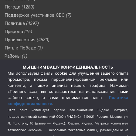
Погода
(1280)
Поддержка участников СВО
(7)
Политика
(4397)
Природа
(16)
Происшествия
(4530)
Путь к Победе
(3)
Районы
(1)
Россия
(510)
МЫ ЦЕНИМ ВАШУ КОНФИДЕНЦИАЛЬНОСТЬ
Сельское хозяйство
(3)
Мы используем файлы cookie для улучшения вашего опыта
просмотра, показа персонализированной рекламы или
Социальная политика
(3)
контента, а также анализа нашего трафика. Нажимая
Спецоперация в Украине
(657)
«Принять все», вы соглашаетесь на использование нами
Спецоперация на Украине
(404)
файлов cookie, и вами принимается наша
Политика
конфиденциальности
.
Спорт
(740)
Этот сайт использует сервис веб-аналитики Яндекс Метрика,
Тема недели
(210)
предоставляемый компанией ООО «ЯНДЕКС», 119021, Россия, Москва, ул.
Терроризм
(1)
Л. Толстого, 16 (далее — Яндекс). Сервис Яндекс Метрика использует
Транспорт
(262)
технологию «cookie» — небольшие текстовые файлы, размещаемые на