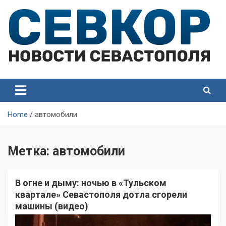
Skip
to
content
СевКор — Самые главные и актуальные новости
СевКор — Новости
Севастополя
Севастополя
Home
автомобили
Метка:
автомобили
В огне и дыму: ночью в «Тульском
квартале» Севастополя дотла сгорели
машины (видео)