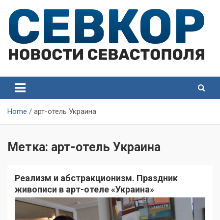
Skip
to
content
СевКор — Самые главные и актуальные новости
СевКор — Новости
Севастополя
Севастополя
Home
арт-отель Украина
Метка:
арт-отель Украина
Реализм и абстракционизм. Праздник
живописи в арт-отеле «Украина»