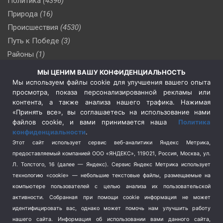
Политика
(4396)
Природа
(16)
Происшествия
(4530)
Путь к Победе
(3)
Районы
(1)
Россия
(509)
МЫ ЦЕНИМ ВАШУ КОНФИДЕНЦИАЛЬНОСТЬ
Сельское хозяйство
(3)
Мы используем файлы cookie для улучшения вашего опыта
просмотра, показа персонализированной рекламы или
Социальная политика
(3)
контента, а также анализа нашего трафика. Нажимая
Спецоперация в Украине
(657)
«Принять все», вы соглашаетесь на использование нами
Спецоперация на Украине
(404)
файлов cookie, и вами принимается наша
Политика
конфиденциальности
.
Спорт
(740)
Этот сайт использует сервис веб-аналитики Яндекс Метрика,
Тема недели
(210)
предоставляемый компанией ООО «ЯНДЕКС», 119021, Россия, Москва, ул.
Терроризм
(1)
Л. Толстого, 16 (далее — Яндекс). Сервис Яндекс Метрика использует
Транспорт
(262)
технологию «cookie» — небольшие текстовые файлы, размещаемые на
компьютере пользователей с целью анализа их пользовательской
Туризм
(178)
активности.
Собранная при помощи cookie информация не может
Флот
(76)
идентифицировать вас, однако может помочь нам улучшить работу
Цены
(2)
нашего сайта. Информация об использовании вами данного сайта,