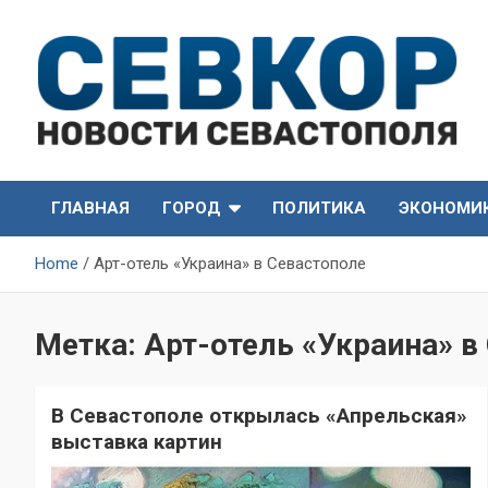
Skip
to
content
СевКор — Самые главные и актуальные новости
СевКор — Новости
Севастополя
ГЛАВНАЯ
ГОРОД
ПОЛИТИКА
ЭКОНОМИ
Севастополя
Home
Арт-отель «Украина» в Севастополе
Метка:
Арт-отель «Украина» в
В Севастополе открылась «Апрельская»
выставка картин