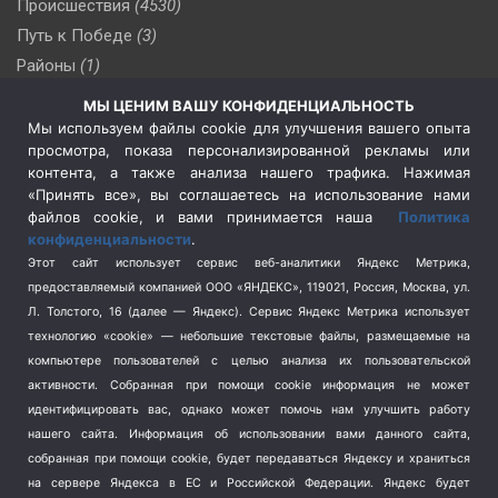
Происшествия
(4530)
Путь к Победе
(3)
Районы
(1)
Россия
(509)
МЫ ЦЕНИМ ВАШУ КОНФИДЕНЦИАЛЬНОСТЬ
Сельское хозяйство
(3)
Мы используем файлы cookie для улучшения вашего опыта
просмотра, показа персонализированной рекламы или
Социальная политика
(3)
контента, а также анализа нашего трафика. Нажимая
Спецоперация в Украине
(657)
«Принять все», вы соглашаетесь на использование нами
Спецоперация на Украине
(404)
файлов cookie, и вами принимается наша
Политика
конфиденциальности
.
Спорт
(740)
Этот сайт использует сервис веб-аналитики Яндекс Метрика,
Тема недели
(210)
предоставляемый компанией ООО «ЯНДЕКС», 119021, Россия, Москва, ул.
Терроризм
(1)
Л. Толстого, 16 (далее — Яндекс). Сервис Яндекс Метрика использует
Транспорт
(262)
технологию «cookie» — небольшие текстовые файлы, размещаемые на
компьютере пользователей с целью анализа их пользовательской
Туризм
(178)
активности.
Собранная при помощи cookie информация не может
Флот
(76)
идентифицировать вас, однако может помочь нам улучшить работу
Цены
(2)
нашего сайта. Информация об использовании вами данного сайта,
Школа и спорт
(2)
собранная при помощи cookie, будет передаваться Яндексу и храниться
на сервере Яндекса в ЕС и Российской Федерации. Яндекс будет
Экология
(8)