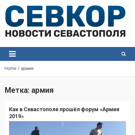
Skip
to
content
СевКор — Самые главные и актуальные новости
СевКор — Новости
Севастополя
Севастополя
Home
армия
Метка:
армия
Как в Севастополе прошёл форум «Армия
2019»