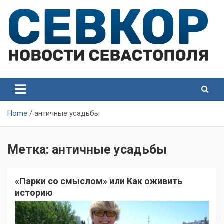
Skip
to
content
СевКор — Самые главные и актуальные новости
СевКор — Новости
Севастополя
Севастополя
Home
античные усадьбы
Метка:
античные усадьбы
«Парки со смыслом» или Как оживить
историю