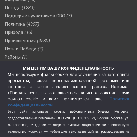
Погода
(1280)
Поддержка участников СВО
(7)
Политика
(4397)
Природа
(16)
Происшествия
(4530)
Путь к Победе
(3)
Районы
(1)
Россия
(510)
МЫ ЦЕНИМ ВАШУ КОНФИДЕНЦИАЛЬНОСТЬ
Сельское хозяйство
(3)
Мы используем файлы cookie для улучшения вашего опыта
просмотра, показа персонализированной рекламы или
Социальная политика
(3)
контента, а также анализа нашего трафика. Нажимая
Спецоперация в Украине
(657)
«Принять все», вы соглашаетесь на использование нами
Спецоперация на Украине
(404)
файлов cookie, и вами принимается наша
Политика
конфиденциальности
.
Спорт
(740)
Этот сайт использует сервис веб-аналитики Яндекс Метрика,
Тема недели
(210)
предоставляемый компанией ООО «ЯНДЕКС», 119021, Россия, Москва, ул.
Терроризм
(1)
Л. Толстого, 16 (далее — Яндекс). Сервис Яндекс Метрика использует
Транспорт
(262)
технологию «cookie» — небольшие текстовые файлы, размещаемые на