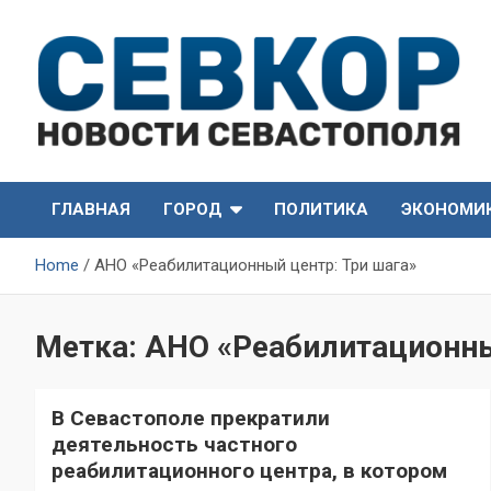
Skip
to
content
СевКор — Самые главные и актуальные новости
СевКор — Новости
Севастополя
ГЛАВНАЯ
ГОРОД
ПОЛИТИКА
ЭКОНОМИ
Севастополя
Home
АНО «Реабилитационный центр: Три шага»
Метка:
АНО «Реабилитационны
В Севастополе прекратили
деятельность частного
реабилитационного центра, в котором