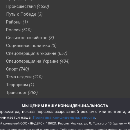
Происшествия
(4530)
Путь к Победе
(3)
Районы
(1)
Россия
(510)
Сельское хозяйство
(3)
Социальная политика
(3)
Спецоперация в Украине
(657)
Спецоперация на Украине
(404)
Спорт
(740)
Тема недели
(210)
Терроризм
(1)
Транспорт
(262)
Туризм
(178)
МЫ ЦЕНИМ ВАШУ КОНФИДЕНЦИАЛЬНОСТЬ
Флот
(76)
росмотра, показа персонализированной рекламы или контента, а
Цены
(2)
принимается наша
Политика конфиденциальности
.
Школа и спорт
(2)
й компанией ООО «ЯНДЕКС», 119021, Россия, Москва, ул. Л. Толстого, 16 (далее — 
за их пользовательской активности.
Собранная при помощи cookie информация 