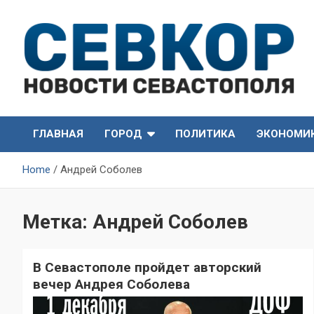
Skip
to
content
СевКор — Самые главные и актуальные новости
СевКор — Новости
Севастополя
ГЛАВНАЯ
ГОРОД
ПОЛИТИКА
ЭКОНОМИ
Севастополя
Home
Андрей Соболев
Метка:
Андрей Соболев
В Севастополе пройдет авторский
вечер Андрея Соболева