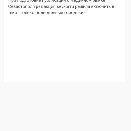
При подготовке публикации о медийном рынке
Севастополя редакция sevkor.ru решила включить в
текст только полноценные городские…