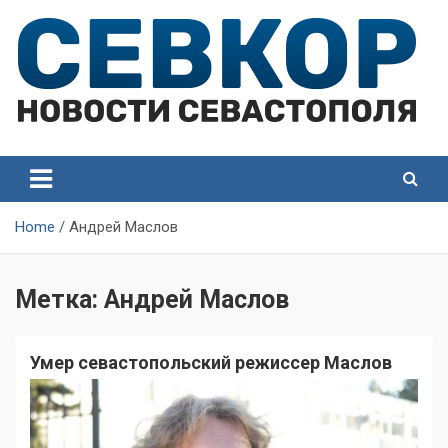
Skip
to
content
СевКор — Самые главные и актуальные новости
СевКор — Новости
Севастополя
Севастополя
Home
Андрей Маслов
Метка:
Андрей Маслов
Умер севастопольский режиссер Маслов