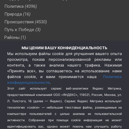
Политика
(4396)
Природа
(16)
Происшествия
(4530)
Путь к Победе
(3)
Районы
(1)
Россия
(509)
МЫ ЦЕНИМ ВАШУ КОНФИДЕНЦИАЛЬНОСТЬ
Сельское хозяйство
(3)
Мы используем файлы cookie для улучшения вашего опыта
просмотра, показа персонализированной рекламы или
Социальная политика
(3)
контента, а также анализа нашего трафика. Нажимая
Спецоперация в Украине
(657)
«Принять все», вы соглашаетесь на использование нами
Спецоперация на Украине
(404)
файлов cookie, и вами принимается наша
Политика
конфиденциальности
.
Спорт
(740)
Этот сайт использует сервис веб-аналитики Яндекс Метрика,
Тема недели
(210)
предоставляемый компанией ООО «ЯНДЕКС», 119021, Россия, Москва, ул.
Терроризм
(1)
Л. Толстого, 16 (далее — Яндекс). Сервис Яндекс Метрика использует
Транспорт
(262)
технологию «cookie» — небольшие текстовые файлы, размещаемые на
компьютере пользователей с целью анализа их пользовательской
Туризм
(178)
активности.
Собранная при помощи cookie информация не может
Флот
(76)
идентифицировать вас, однако может помочь нам улучшить работу