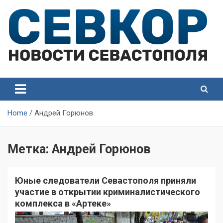
Skip
to
content
СевКор — Самые главные и актуальные новости
СевКор — Новости
Севастополя
Севастополя
Home
Андрей Горюнов
Метка:
Андрей Горюнов
Юные следователи Севастополя приняли
участие в открытии криминалистического
комплекса в «Артеке»