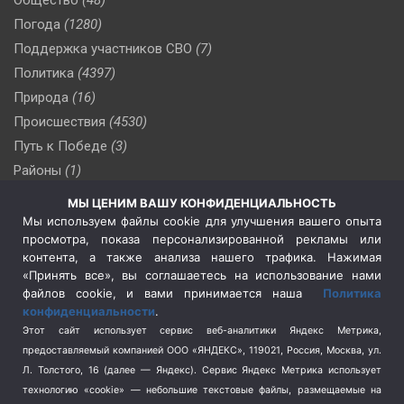
Погода
(1280)
Поддержка участников СВО
(7)
Политика
(4397)
Природа
(16)
Происшествия
(4530)
Путь к Победе
(3)
Районы
(1)
Россия
(510)
МЫ ЦЕНИМ ВАШУ КОНФИДЕНЦИАЛЬНОСТЬ
Сельское хозяйство
(3)
Мы используем файлы cookie для улучшения вашего опыта
просмотра, показа персонализированной рекламы или
Социальная политика
(3)
контента, а также анализа нашего трафика. Нажимая
Спецоперация в Украине
(657)
«Принять все», вы соглашаетесь на использование нами
Спецоперация на Украине
(404)
файлов cookie, и вами принимается наша
Политика
конфиденциальности
.
Спорт
(740)
Этот сайт использует сервис веб-аналитики Яндекс Метрика,
Тема недели
(210)
предоставляемый компанией ООО «ЯНДЕКС», 119021, Россия, Москва, ул.
Терроризм
(1)
Л. Толстого, 16 (далее — Яндекс). Сервис Яндекс Метрика использует
Транспорт
(262)
технологию «cookie» — небольшие текстовые файлы, размещаемые на