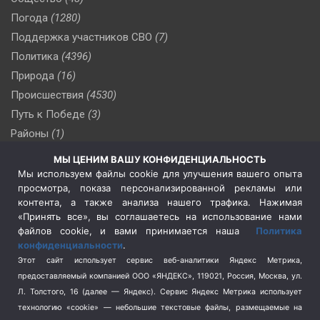
Погода
(1280)
Поддержка участников СВО
(7)
Политика
(4396)
Природа
(16)
Происшествия
(4530)
Путь к Победе
(3)
Районы
(1)
Россия
(510)
МЫ ЦЕНИМ ВАШУ КОНФИДЕНЦИАЛЬНОСТЬ
Сельское хозяйство
(3)
Мы используем файлы cookie для улучшения вашего опыта
просмотра, показа персонализированной рекламы или
Социальная политика
(3)
контента, а также анализа нашего трафика. Нажимая
Спецоперация в Украине
(657)
«Принять все», вы соглашаетесь на использование нами
Спецоперация на Украине
(404)
файлов cookie, и вами принимается наша
Политика
конфиденциальности
.
Спорт
(740)
Этот сайт использует сервис веб-аналитики Яндекс Метрика,
Тема недели
(210)
предоставляемый компанией ООО «ЯНДЕКС», 119021, Россия, Москва, ул.
Терроризм
(1)
Л. Толстого, 16 (далее — Яндекс). Сервис Яндекс Метрика использует
Транспорт
(262)
технологию «cookie» — небольшие текстовые файлы, размещаемые на