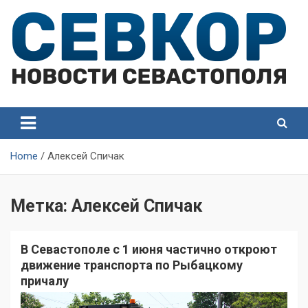
Skip
to
content
СевКор — Самые главные и актуальные новости
СевКор — Новости
Севастополя
Севастополя
Home
Алексей Спичак
Метка:
Алексей Спичак
В Севастополе с 1 июня частично откроют
движение транспорта по Рыбацкому
причалу