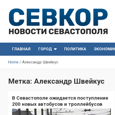
Skip
to
content
СевКор — Самые главные и актуальные новости
СевКор — Новости
Севастополя
ГЛАВНАЯ
ГОРОД
ПОЛИТИКА
ЭКОНОМИ
Севастополя
Home
Александр Швейкус
Метка:
Александр Швейкус
В Севастополе ожидается поступление
200 новых автобусов и троллейбусов