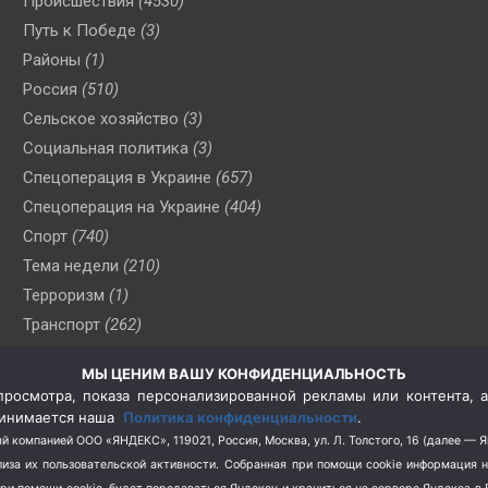
Происшествия
(4530)
Путь к Победе
(3)
Районы
(1)
Россия
(510)
Сельское хозяйство
(3)
Социальная политика
(3)
Спецоперация в Украине
(657)
Спецоперация на Украине
(404)
Спорт
(740)
Тема недели
(210)
Терроризм
(1)
Транспорт
(262)
Туризм
(178)
МЫ ЦЕНИМ ВАШУ КОНФИДЕНЦИАЛЬНОСТЬ
Флот
(76)
росмотра, показа персонализированной рекламы или контента, а
Цены
(2)
принимается наша
Политика конфиденциальности
.
Школа и спорт
(2)
й компанией ООО «ЯНДЕКС», 119021, Россия, Москва, ул. Л. Толстого, 16 (далее — 
за их пользовательской активности.
Собранная при помощи cookie информация 
Экология
(8)