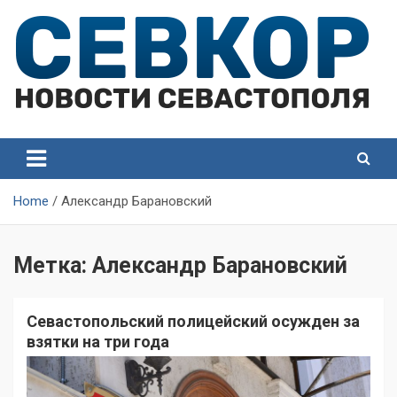
Skip
to
content
СевКор — Самые главные и актуальные новости
СевКор — Новости
Севастополя
Севастополя
Home
Александр Барановский
Метка:
Александр Барановский
Севастопольский полицейский осужден за
взятки на три года