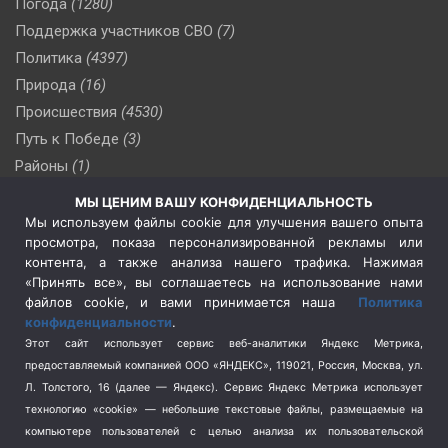
Погода
(1280)
Поддержка участников СВО
(7)
Политика
(4397)
Природа
(16)
Происшествия
(4530)
Путь к Победе
(3)
Районы
(1)
Россия
(510)
МЫ ЦЕНИМ ВАШУ КОНФИДЕНЦИАЛЬНОСТЬ
Сельское хозяйство
(3)
Мы используем файлы cookie для улучшения вашего опыта
просмотра, показа персонализированной рекламы или
Социальная политика
(3)
контента, а также анализа нашего трафика. Нажимая
Спецоперация в Украине
(657)
«Принять все», вы соглашаетесь на использование нами
Спецоперация на Украине
(404)
файлов cookie, и вами принимается наша
Политика
конфиденциальности
.
Спорт
(740)
Этот сайт использует сервис веб-аналитики Яндекс Метрика,
Тема недели
(210)
предоставляемый компанией ООО «ЯНДЕКС», 119021, Россия, Москва, ул.
Терроризм
(1)
Л. Толстого, 16 (далее — Яндекс). Сервис Яндекс Метрика использует
Транспорт
(262)
технологию «cookie» — небольшие текстовые файлы, размещаемые на
компьютере пользователей с целью анализа их пользовательской
Туризм
(178)