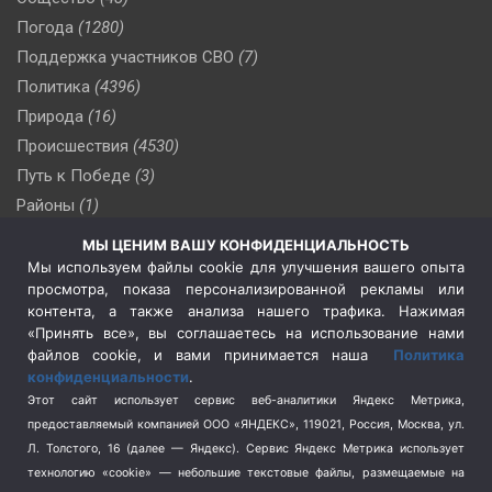
Погода
(1280)
Поддержка участников СВО
(7)
Политика
(4396)
Природа
(16)
Происшествия
(4530)
Путь к Победе
(3)
Районы
(1)
Россия
(509)
МЫ ЦЕНИМ ВАШУ КОНФИДЕНЦИАЛЬНОСТЬ
Сельское хозяйство
(3)
Мы используем файлы cookie для улучшения вашего опыта
просмотра, показа персонализированной рекламы или
Социальная политика
(3)
контента, а также анализа нашего трафика. Нажимая
Спецоперация в Украине
(657)
«Принять все», вы соглашаетесь на использование нами
Спецоперация на Украине
(404)
файлов cookie, и вами принимается наша
Политика
конфиденциальности
.
Спорт
(740)
Этот сайт использует сервис веб-аналитики Яндекс Метрика,
Тема недели
(210)
предоставляемый компанией ООО «ЯНДЕКС», 119021, Россия, Москва, ул.
Терроризм
(1)
Л. Толстого, 16 (далее — Яндекс). Сервис Яндекс Метрика использует
Транспорт
(262)
технологию «cookie» — небольшие текстовые файлы, размещаемые на