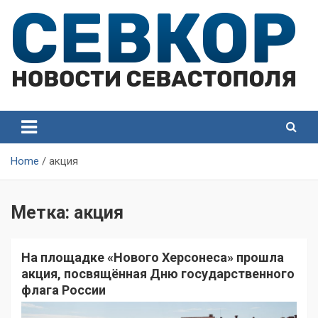
Skip
to
content
СевКор — Самые главные и актуальные новости
СевКор — Новости
Севастополя
Севастополя
Home
акция
Метка:
акция
На площадке «Нового Херсонеса» прошла
акция, посвящённая Дню государственного
флага России