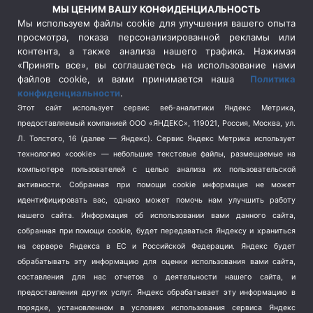
Россия
(510)
МЫ ЦЕНИМ ВАШУ КОНФИДЕНЦИАЛЬНОСТЬ
Сельское хозяйство
(3)
Мы используем файлы cookie для улучшения вашего опыта
просмотра, показа персонализированной рекламы или
Социальная политика
(3)
контента, а также анализа нашего трафика. Нажимая
Спецоперация в Украине
(657)
«Принять все», вы соглашаетесь на использование нами
Спецоперация на Украине
(404)
файлов cookie, и вами принимается наша
Политика
конфиденциальности
.
Спорт
(740)
Этот сайт использует сервис веб-аналитики Яндекс Метрика,
Тема недели
(210)
предоставляемый компанией ООО «ЯНДЕКС», 119021, Россия, Москва, ул.
Терроризм
(1)
Л. Толстого, 16 (далее — Яндекс). Сервис Яндекс Метрика использует
Транспорт
(262)
технологию «cookie» — небольшие текстовые файлы, размещаемые на
компьютере пользователей с целью анализа их пользовательской
Туризм
(178)
активности.
Собранная при помощи cookie информация не может
Флот
(76)
идентифицировать вас, однако может помочь нам улучшить работу
Цены
(2)
нашего сайта. Информация об использовании вами данного сайта,
Школа и спорт
(2)
собранная при помощи cookie, будет передаваться Яндексу и храниться
Экология
на сервере Яндекса в ЕС и Российской Федерации. Яндекс будет
(8)
обрабатывать эту информацию для оценки использования вами сайта,
Экономика
(1172)
составления для нас отчетов о деятельности нашего сайта, и
предоставления других услуг. Яндекс обрабатывает эту информацию в
Мы в соцсетях
порядке, установленном в условиях использования сервиса Яндекс