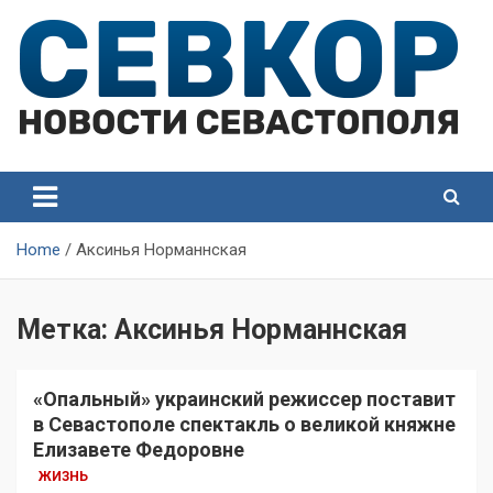
Skip
to
content
СевКор — Самые главные и актуальные новости
СевКор — Новости
Севастополя
Севастополя
Home
Аксинья Норманнская
Метка:
Аксинья Норманнская
«Опальный» украинский режиссер поставит
в Севастополе спектакль о великой княжне
Елизавете Федоровне
ЖИЗНЬ