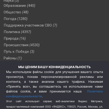
Наука
(3)
Образование
(440)
Общество
(48)
Погода
(1280)
Поддержка участников СВО
(7)
Политика
(4397)
Природа
(16)
Происшествия
(4530)
Путь к Победе
(3)
Районы
(1)
Россия
(510)
МЫ ЦЕНИМ ВАШУ КОНФИДЕНЦИАЛЬНОСТЬ
Сельское хозяйство
(3)
Мы используем файлы cookie для улучшения вашего опыта
просмотра, показа персонализированной рекламы или
Социальная политика
(3)
контента, а также анализа нашего трафика. Нажимая
Спецоперация в Украине
(657)
«Принять все», вы соглашаетесь на использование нами
Спецоперация на Украине
(404)
файлов cookie, и вами принимается наша
Политика
конфиденциальности
.
Спорт
(740)
Этот сайт использует сервис веб-аналитики Яндекс Метрика,
Тема недели
(210)
предоставляемый компанией ООО «ЯНДЕКС», 119021, Россия, Москва, ул.