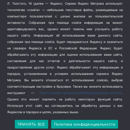
Терроризм
(1)
Л. Толстого, 16 (далее — Яндекс). Сервис Яндекс Метрика использует
Транспорт
(262)
технологию «cookie» — небольшие текстовые файлы, размещаемые на
компьютере пользователей с целью анализа их пользовательской
Туризм
(178)
активности.
Собранная при помощи cookie информация не может
Флот
(76)
идентифицировать вас, однако может помочь нам улучшить работу
Цены
(2)
нашего сайта. Информация об использовании вами данного сайта,
Школа и спорт
(2)
собранная при помощи cookie, будет передаваться Яндексу и храниться
Экология
на сервере Яндекса в ЕС и Российской Федерации. Яндекс будет
(8)
обрабатывать эту информацию для оценки использования вами сайта,
Экономика
(1172)
составления для нас отчетов о деятельности нашего сайта, и
предоставления других услуг. Яндекс обрабатывает эту информацию в
Мы в соцсетях
порядке, установленном в условиях использования сервиса Яндекс
Метрика.
Вы можете отказаться от использования cookies, выбрав
соответствующие настройки в браузере. Также вы можете использовать
инструмент —
https://yandex.ru/support/metrika/general/opt-out.html
.
Однако это может повлиять на работу некоторых функций сайта.
Используя этот сайт, вы соглашаетесь на обработку данных о вас
Яндексом в порядке и целях, указанных выше.
Copyright © 2026
СевКор — Новости Севастополя
Политика конфиденциальности
ПРИНЯТЬ ВСЕ
Политика конфиденциальности