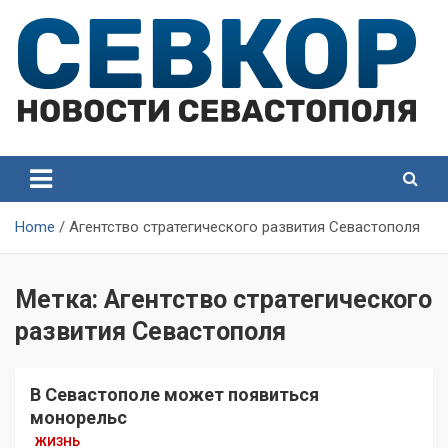
Skip
to
content
СевКор — Самые главные и актуальные новости
СевКор — Новости
Севастополя
Севастополя
Home
Агентство стратегического развития Севастополя
Метка:
Агентство стратегического
развития Севастополя
В Севастополе может появиться
монорельс
ЖИЗНЬ