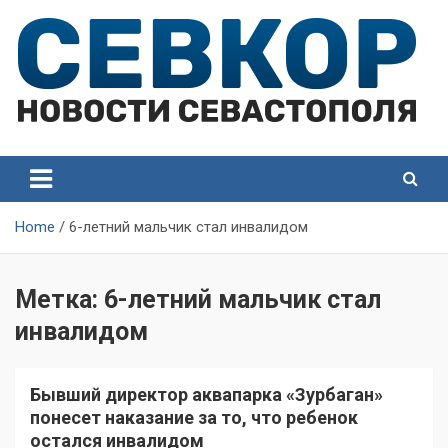
Skip
to
content
СевКор — Самые главные и актуальные новости
СевКор — Новости
Севастополя
Севастополя
Home
6-летний мальчик стал инвалидом
Метка:
6-летний мальчик стал
инвалидом
Бывший директор аквапарка «Зурбаган»
понесет наказание за то, что ребенок
остался инвалидом