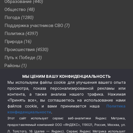
Образование
(440)
Общество
(48)
Погода
(1280)
Поддержка участников СВО
(7)
Политика
(4397)
Природа
(16)
Происшествия
(4530)
Путь к Победе
(3)
Районы
(1)
Россия
(510)
МЫ ЦЕНИМ ВАШУ КОНФИДЕНЦИАЛЬНОСТЬ
Сельское хозяйство
(3)
Мы используем файлы cookie для улучшения вашего опыта
просмотра, показа персонализированной рекламы или
Социальная политика
(3)
контента, а также анализа нашего трафика. Нажимая
Спецоперация в Украине
(657)
«Принять все», вы соглашаетесь на использование нами
Спецоперация на Украине
(404)
файлов cookie, и вами принимается наша
Политика
конфиденциальности
.
Спорт
(740)
Этот сайт использует сервис веб-аналитики Яндекс Метрика,
Тема недели
(210)
предоставляемый компанией ООО «ЯНДЕКС», 119021, Россия, Москва, ул.
Терроризм
(1)
Л. Толстого, 16 (далее — Яндекс). Сервис Яндекс Метрика использует