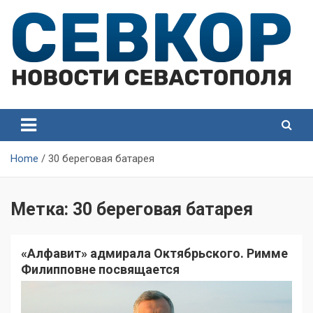
Skip
to
content
СевКор — Самые главные и актуальные новости
СевКор — Новости
Севастополя
Севастополя
Home
30 береговая батарея
Метка:
30 береговая батарея
«Алфавит» адмирала Октябрьского. Римме
Филипповне посвящается