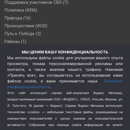
Поддержка участников СВО
(7)
Политика
(4396)
Природа
(16)
Происшествия
(4530)
Путь к Победе
(3)
Районы
(1)
Россия
(510)
МЫ ЦЕНИМ ВАШУ КОНФИДЕНЦИАЛЬНОСТЬ
Сельское хозяйство
(3)
Мы используем файлы cookie для улучшения вашего опыта
просмотра, показа персонализированной рекламы или
Социальная политика
(3)
контента, а также анализа нашего трафика. Нажимая
Спецоперация в Украине
(657)
«Принять все», вы соглашаетесь на использование нами
Спецоперация на Украине
(404)
файлов cookie, и вами принимается наша
Политика
конфиденциальности
.
Спорт
(740)
Этот сайт использует сервис веб-аналитики Яндекс Метрика,
Тема недели
(210)
предоставляемый компанией ООО «ЯНДЕКС», 119021, Россия, Москва, ул.
Терроризм
(1)
Л. Толстого, 16 (далее — Яндекс). Сервис Яндекс Метрика использует
Транспорт
(262)
технологию «cookie» — небольшие текстовые файлы, размещаемые на
компьютере пользователей с целью анализа их пользовательской
Туризм
(178)
активности.
Собранная при помощи cookie информация не может
Флот
(76)