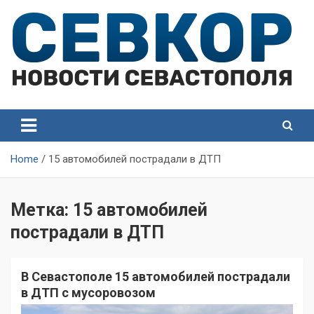
Skip
to
content
СевКор — Самые главные и актуальные новости
СевКор — Новости
Севастополя
Севастополя
Home
15 автомобилей пострадали в ДТП
Метка:
15 автомобилей
пострадали в ДТП
В Севастополе 15 автомобилей пострадали
в ДТП с мусоровозом