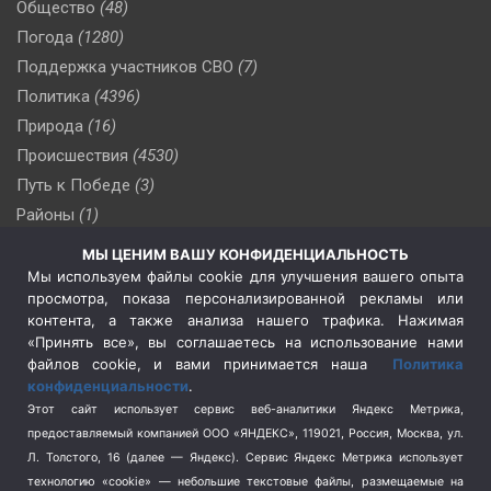
Общество
(48)
Погода
(1280)
Поддержка участников СВО
(7)
Политика
(4396)
Природа
(16)
Происшествия
(4530)
Путь к Победе
(3)
Районы
(1)
Россия
(510)
МЫ ЦЕНИМ ВАШУ КОНФИДЕНЦИАЛЬНОСТЬ
Сельское хозяйство
(3)
Мы используем файлы cookie для улучшения вашего опыта
просмотра, показа персонализированной рекламы или
Социальная политика
(3)
контента, а также анализа нашего трафика. Нажимая
Спецоперация в Украине
(657)
«Принять все», вы соглашаетесь на использование нами
Спецоперация на Украине
(404)
файлов cookie, и вами принимается наша
Политика
конфиденциальности
.
Спорт
(740)
Этот сайт использует сервис веб-аналитики Яндекс Метрика,
Тема недели
(210)
предоставляемый компанией ООО «ЯНДЕКС», 119021, Россия, Москва, ул.
Терроризм
(1)
Л. Толстого, 16 (далее — Яндекс). Сервис Яндекс Метрика использует
Транспорт
(262)
технологию «cookie» — небольшие текстовые файлы, размещаемые на