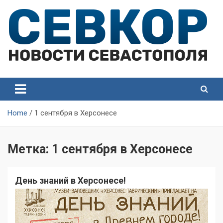
Skip
to
content
СевКор — Самые главные и актуальные новости
СевКор — Новости
Севастополя
Севастополя
Home
1 сентября в Херсонесе
Метка:
1 сентября в Херсонесе
День знаний в Херсонесе!