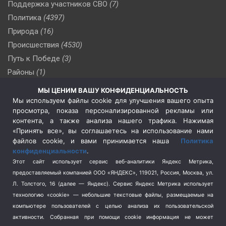
Поддержка участников СВО
(7)
Политика
(4397)
Природа
(16)
Происшествия
(4530)
Путь к Победе
(3)
Районы
(1)
Россия
(510)
МЫ ЦЕНИМ ВАШУ КОНФИДЕНЦИАЛЬНОСТЬ
Сельское хозяйство
(3)
Мы используем файлы cookie для улучшения вашего опыта
просмотра, показа персонализированной рекламы или
Социальная политика
(3)
контента, а также анализа нашего трафика. Нажимая
Спецоперация в Украине
(657)
«Принять все», вы соглашаетесь на использование нами
Спецоперация на Украине
(404)
файлов cookie, и вами принимается наша
Политика
конфиденциальности
.
Спорт
(740)
Этот сайт использует сервис веб-аналитики Яндекс Метрика,
Тема недели
(210)
предоставляемый компанией ООО «ЯНДЕКС», 119021, Россия, Москва, ул.
Терроризм
(1)
Л. Толстого, 16 (далее — Яндекс). Сервис Яндекс Метрика использует
Транспорт
(262)
технологию «cookie» — небольшие текстовые файлы, размещаемые на
компьютере пользователей с целью анализа их пользовательской
Туризм
(178)
активности.
Собранная при помощи cookie информация не может
Флот
(76)