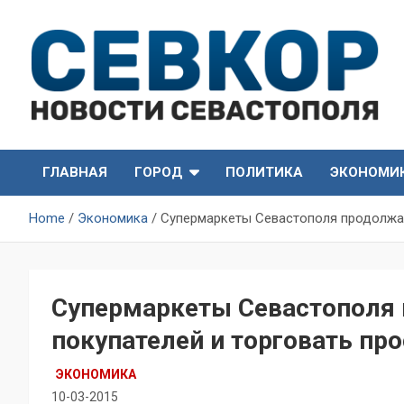
Skip
to
content
СевКор — Самые главные и актуальные новости
СевКор — Новости
Севастополя
ГЛАВНАЯ
ГОРОД
ПОЛИТИКА
ЭКОНОМИ
Севастополя
Home
Экономика
Супермаркеты Севастополя продолжаю
Супермаркеты Севастополя
покупателей и торговать п
ЭКОНОМИКА
10-03-2015