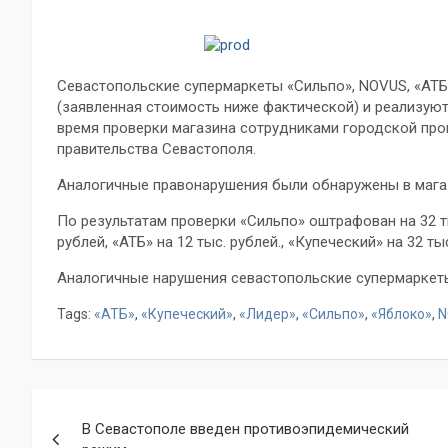
Севастопольские супермаркеты «Сильпо», NOVUS, «АТ
(заявленная стоимость ниже фактической) и реализую
время проверки магазина сотрудниками городской про
правительства Севастополя.
Аналогичные правонарушения были обнаружены в магаз
По результатам проверки «Сильпо» оштрафован на 32 ты
рублей, «АТБ» на 12 тыс. рублей., «Купеческий» на 32 ты
Аналогичные нарушения севастопольские супермаркеты 
Tags:
«АТБ»
,
«Купеческий»
,
«Лидер»
,
«Сильпо»
,
«Яблоко»
,
N
Навигация
В Севастополе введен противоэпидемический