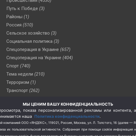
Происшествия
(4530)
Путь к Победе
(3)
Районы
(1)
Россия
(510)
Сельское хозяйство
(3)
Социальная политика
(3)
Спецоперация в Украине
(657)
Спецоперация на Украине
(404)
Спорт
(740)
Тема недели
(210)
Терроризм
(1)
Транспорт
(262)
Туризм
(178)
МЫ ЦЕНИМ ВАШУ КОНФИДЕНЦИАЛЬНОСТЬ
Флот
(76)
росмотра, показа персонализированной рекламы или контента, а
Цены
(2)
принимается наша
Политика конфиденциальности
.
Школа и спорт
(2)
й компанией ООО «ЯНДЕКС», 119021, Россия, Москва, ул. Л. Толстого, 16 (далее — 
за их пользовательской активности.
Собранная при помощи cookie информация 
Экология
(8)