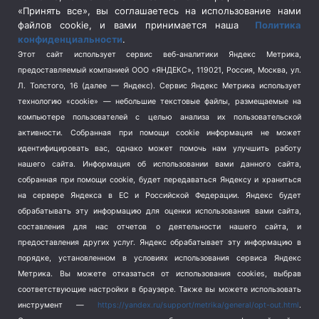
Спецоперация в Украине
(657)
«Принять все», вы соглашаетесь на использование нами
Спецоперация на Украине
(404)
файлов cookie, и вами принимается наша
Политика
конфиденциальности
.
Спорт
(740)
Этот сайт использует сервис веб-аналитики Яндекс Метрика,
Тема недели
(210)
предоставляемый компанией ООО «ЯНДЕКС», 119021, Россия, Москва, ул.
Терроризм
(1)
Л. Толстого, 16 (далее — Яндекс). Сервис Яндекс Метрика использует
Транспорт
(262)
технологию «cookie» — небольшие текстовые файлы, размещаемые на
компьютере пользователей с целью анализа их пользовательской
Туризм
(178)
активности.
Собранная при помощи cookie информация не может
Флот
(76)
идентифицировать вас, однако может помочь нам улучшить работу
Цены
(2)
нашего сайта. Информация об использовании вами данного сайта,
Школа и спорт
(2)
собранная при помощи cookie, будет передаваться Яндексу и храниться
на сервере Яндекса в ЕС и Российской Федерации. Яндекс будет
Экология
(8)
обрабатывать эту информацию для оценки использования вами сайта,
Экономика
(1172)
составления для нас отчетов о деятельности нашего сайта, и
предоставления других услуг. Яндекс обрабатывает эту информацию в
Мы в соцсетях
порядке, установленном в условиях использования сервиса Яндекс
Метрика.
Вы можете отказаться от использования cookies, выбрав
соответствующие настройки в браузере. Также вы можете использовать
инструмент —
https://yandex.ru/support/metrika/general/opt-out.html
.