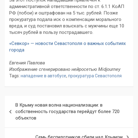
За этот поступок нападавший привлечен к
административной ответственности по ст. 6.1.1 КоАП
РФ (побои) и оштрафован на 5 тыс. рублей. Позже
прокуратура подала иск о компенсации морального
вреда, и суд постановил взыскать с мужчины еще 10
тысяч рублей в пользу пострадавшего.
«Севкор» — новости Севастополя о важных событиях
города
Евгения Павлова
Изображение сгенерировано нейросетью Midjourney
Tags:
нападение в автобусе
,
прокуратура Севастополя
Навигация
В Крыму новая волна национализации: в
по
собственность государства перейдут более 720
объектов
записям
Семь беспилотников сбили над Крымом