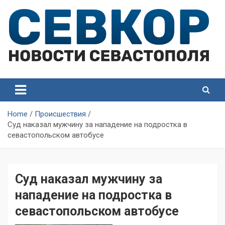
Skip
to
content
СевКор — Самые главные и актуальные новости
СевКор — Новости
Севастополя
Севастополя
Home
Происшествия
Суд наказал мужчину за нападение на подростка в
севастопольском автобусе
Суд наказал мужчину за
нападение на подростка в
севастопольском автобусе