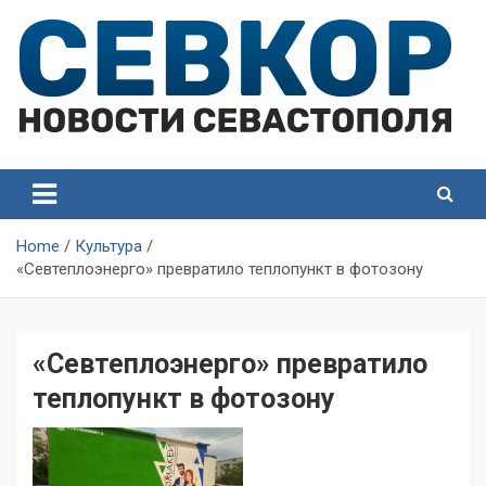
Skip
to
content
СевКор — Самые главные и актуальные новости
СевКор — Новости
Севастополя
Севастополя
Home
Культура
«Севтеплоэнерго» превратило теплопункт в фотозону
«Севтеплоэнерго» превратило
теплопункт в фотозону