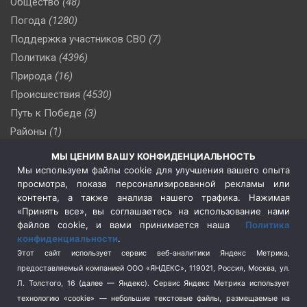
Общество
(48)
Погода
(1280)
Поддержка участников СВО
(7)
Политика
(4396)
Природа
(16)
Происшествия
(4530)
Путь к Победе
(3)
Районы
(1)
Россия
(510)
МЫ ЦЕНИМ ВАШУ КОНФИДЕНЦИАЛЬНОСТЬ
Сельское хозяйство
(3)
Мы используем файлы cookie для улучшения вашего опыта
просмотра, показа персонализированной рекламы или
Социальная политика
(3)
контента, а также анализа нашего трафика. Нажимая
Спецоперация в Украине
(657)
«Принять все», вы соглашаетесь на использование нами
Спецоперация на Украине
(404)
файлов cookie, и вами принимается наша
Политика
конфиденциальности
.
Спорт
(740)
Этот сайт использует сервис веб-аналитики Яндекс Метрика,
Тема недели
(210)
предоставляемый компанией ООО «ЯНДЕКС», 119021, Россия, Москва, ул.
Терроризм
(1)
Л. Толстого, 16 (далее — Яндекс). Сервис Яндекс Метрика использует
Транспорт
(262)
технологию «cookie» — небольшие текстовые файлы, размещаемые на