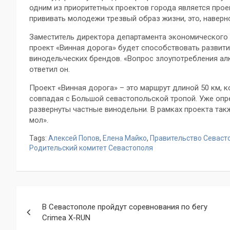
одним из приоритетных проектов города является прое
прививать молодежи трезвый образ жизни, это, наверно
Заместитель директора департамента экономического 
проект «Винная дорога» будет способствовать развит
винодельческих брендов. «Вопрос злоупотребления алко
ответил он.
Проект «Винная дорога» – это маршрут длиной 50 км, 
совпадая с Большой севастопольской тропой. Уже опр
развернуты частные винодельни. В рамках проекта так
мол».
Tags:
Алексей Попов
,
Елена Майко
,
Правительство Севаст
Родительский комитет Севастополя
Навигация
В Севастополе пройдут соревнования по бегу
по
Сrimea X-RUN