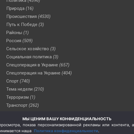
Политика
(4396)
Природа
(16)
Происшествия
(4530)
Путь к Победе
(3)
Районы
(1)
Россия
(509)
Сельское хозяйство
(3)
Социальная политика
(3)
Спецоперация в Украине
(657)
Спецоперация на Украине
(404)
Спорт
(740)
Тема недели
(210)
Терроризм
(1)
Транспорт
(262)
Туризм
(178)
МЫ ЦЕНИМ ВАШУ КОНФИДЕНЦИАЛЬНОСТЬ
Флот
(76)
росмотра, показа персонализированной рекламы или контента, а
Цены
(2)
принимается наша
Политика конфиденциальности
.