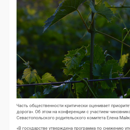
Часть общественности критически оценивает приорите
дорога». Об этом на конференции с участием чиновник
Севастопольского родительского комитета Елена Майк
«В государстве утверждена программа по снижению упо