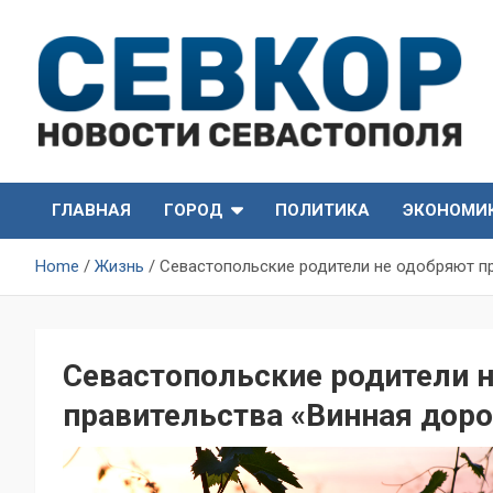
Skip
to
content
СевКор — Самые главные и актуальные новости
СевКор — Новости
Севастополя
ГЛАВНАЯ
ГОРОД
ПОЛИТИКА
ЭКОНОМИ
Севастополя
Home
Жизнь
Севастопольские родители не одобряют пр
Севастопольские родители 
правительства «Винная доро