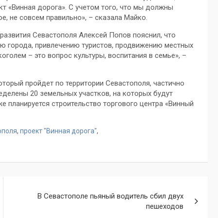
кт «Винная дорога». С учетом того, что мы должны
е, не совсем правильно», – сказала Майко.
развития Севастополя Алексей Попов пояснил, что
ию города, привлечению туристов, продвижению местных
голем – это вопрос культуры, воспитания в семье», –
который пройдет по территории Севастополя, частично
еделены 20 земельных участков, на которых будут
же планируется строительство торгового центра «Винный
ополя
,
проект "Винная дорога"
,
В Севастополе пьяный водитель сбил двух
пешеходов