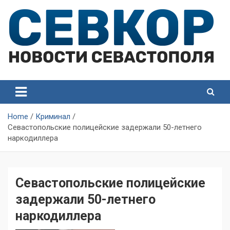
Skip
to
content
СевКор — Самые главные и актуальные новости
СевКор — Новости
Севастополя
Севастополя
Home
Криминал
Севастопольские полицейские задержали 50-летнего
наркодиллера
Севастопольские полицейские
задержали 50-летнего
наркодиллера