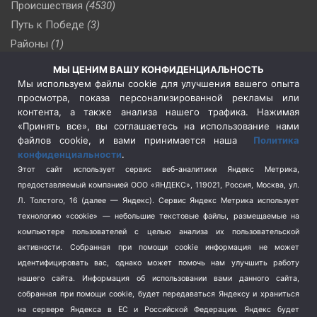
Происшествия
(4530)
Путь к Победе
(3)
Районы
(1)
Россия
(509)
МЫ ЦЕНИМ ВАШУ КОНФИДЕНЦИАЛЬНОСТЬ
Сельское хозяйство
(3)
Мы используем файлы cookie для улучшения вашего опыта
просмотра, показа персонализированной рекламы или
Социальная политика
(3)
контента, а также анализа нашего трафика. Нажимая
Спецоперация в Украине
(657)
«Принять все», вы соглашаетесь на использование нами
Спецоперация на Украине
(404)
файлов cookie, и вами принимается наша
Политика
конфиденциальности
.
Спорт
(740)
Этот сайт использует сервис веб-аналитики Яндекс Метрика,
Тема недели
(210)
предоставляемый компанией ООО «ЯНДЕКС», 119021, Россия, Москва, ул.
Терроризм
(1)
Л. Толстого, 16 (далее — Яндекс). Сервис Яндекс Метрика использует
Транспорт
(262)
технологию «cookie» — небольшие текстовые файлы, размещаемые на
компьютере пользователей с целью анализа их пользовательской
Туризм
(178)
активности.
Собранная при помощи cookie информация не может
Флот
(76)
идентифицировать вас, однако может помочь нам улучшить работу
Цены
(2)
нашего сайта. Информация об использовании вами данного сайта,
Школа и спорт
(2)
собранная при помощи cookie, будет передаваться Яндексу и храниться
на сервере Яндекса в ЕС и Российской Федерации. Яндекс будет
Экология
(8)