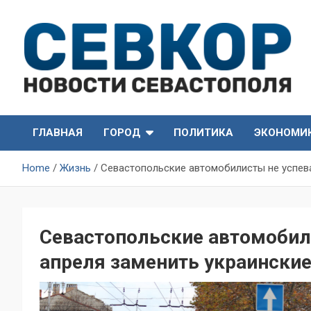
Skip
to
content
СевКор — Самые главные и актуальные новости
СевКор — Новости
Севастополя
ГЛАВНАЯ
ГОРОД
ПОЛИТИКА
ЭКОНОМИ
Севастополя
Home
Жизнь
Севастопольские автомобилисты не успева
Севастопольские автомобил
апреля заменить украински