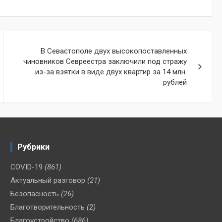
В Севастополе двух высокопоставленных
чиновников Севреестра заключили под стражу
из-за взятки в виде двух квартир за 14 млн.
рублей
Рубрики
COVID-19
(861)
Актуальный разговор
(21)
Безопасность
(26)
Благотворительность
(2)
Благоустройство
(686)