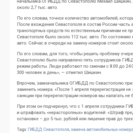
начальника ОГИБДД по Севастополю Михаил Шишкин, с
около 2,7 тыс. авто.
По его словам, точное количество автомобилей, котор
После вхождения Севастополя в состав России часть 
транспортных средств по естественным причинам не приг
Севастополе было около 112 тыс. авто. По состоянию н
авто. Сейчас в очереди на замену номеров стоит около 
По его словам, для того, чтобы решить проблему очер
Севастополю было направлено пять сотрудников ГИБД
режим работы. Люди работают по сменам с 8.00 до 24.
300 человек в день», — отметил Шишкин.
Впрочем, замначальника ОГИБДД по Севастополю призн
заменить номера. «После 1 апреля перерегистрация не 
санкции при перерегистрации номеров мы налагать не 
При этом он подчеркнул, что с 1 апреля сотрудники Г
и штрафовать «нерасторопных» водителей. «Штраф пред
остановке – до 5 тыс. рублей или лишение прав до тре
Tags:
ГИБДД Севастополя
,
замена автомобильных номеро