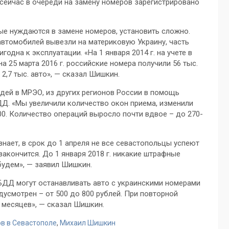
ейчас в очереди на замену номеров зарегистрировано
ые нуждаются в замене номеров, установить сложно.
автомобилей вывезли на материковую Украину, часть
одна к эксплуатации. «На 1 января 2014 г. на учете в
а 25 марта 2016 г. российские номера получили 56 тыс.
2,7 тыс. авто», — сказал Шишкин.
едей в МРЭО, из других регионов России в помощь
Д. «Мы увеличили количество окон приема, изменили
00. Количество операций выросло почти вдвое – до 270-
ает, в срок до 1 апреля не все севастопольцы успеют
закончится. До 1 января 2018 г. никакие штрафные
будем», — заявил Шишкин.
ИБДД могут останавливать авто с украинскими номерами
усмотрен – от 500 до 800 рублей. При повторной
х месяцев», — сказал Шишкин.
в в Севастополе
,
Михаил Шишкин