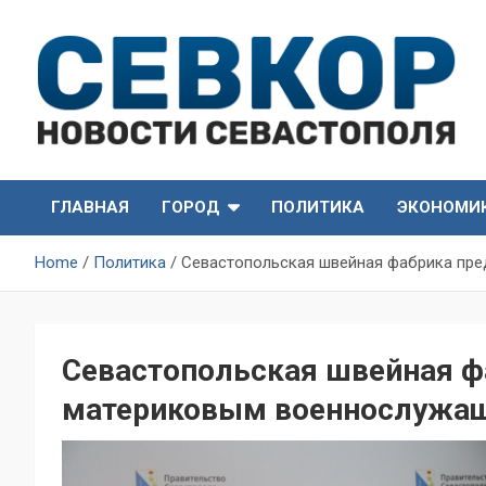
Skip
to
content
СевКор — Самые главные и актуальные новости
СевКор — Новости
Севастополя
ГЛАВНАЯ
ГОРОД
ПОЛИТИКА
ЭКОНОМИ
Севастополя
Home
Политика
Севастопольская швейная фабрика пр
Севастопольская швейная 
материковым военнослужа