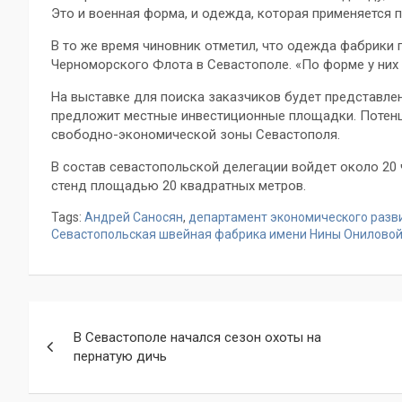
Это и военная форма, и одежда, которая применяется 
В то же время чиновник отметил, что одежда фабрики
Черноморского Флота в Севастополе. «По форме у них н
На выставке для поиска заказчиков будет представлен
предложит местные инвестиционные площадки. Потен
свободно-экономической зоны Севастополя.
В состав севастопольской делегации войдет около 20
стенд площадью 20 квадратных метров.
Tags:
Андрей Саносян
,
департамент экономического разв
Севастопольская швейная фабрика имени Нины Онилово
Навигация
В Севастополе начался сезон охоты на
по
пернатую дичь
записям