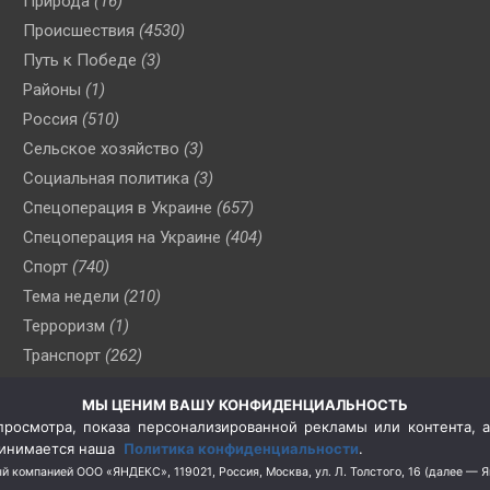
Природа
(16)
Происшествия
(4530)
Путь к Победе
(3)
Районы
(1)
Россия
(510)
Сельское хозяйство
(3)
Социальная политика
(3)
Спецоперация в Украине
(657)
Спецоперация на Украине
(404)
Спорт
(740)
Тема недели
(210)
Терроризм
(1)
Транспорт
(262)
Туризм
(178)
МЫ ЦЕНИМ ВАШУ КОНФИДЕНЦИАЛЬНОСТЬ
Флот
(76)
росмотра, показа персонализированной рекламы или контента, а
Цены
(2)
принимается наша
Политика конфиденциальности
.
Школа и спорт
(2)
й компанией ООО «ЯНДЕКС», 119021, Россия, Москва, ул. Л. Толстого, 16 (далее — 