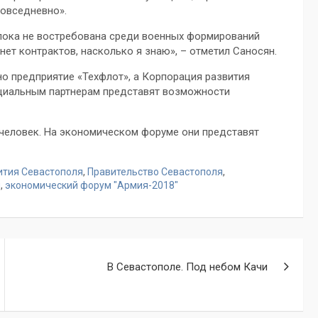
повседневно».
 пока не востребована среди военных формирований
ет контрактов, насколько я знаю», – отметил Саносян.
о предприятие «Техфлот», а Корпорация развития
циальным партнерам представят возможности
 человек. На экономическом форуме они представят
ития Севастополя
,
Правительство Севастополя
,
й
,
экономический форум "Армия-2018"
В Севастополе. Под небом Качи