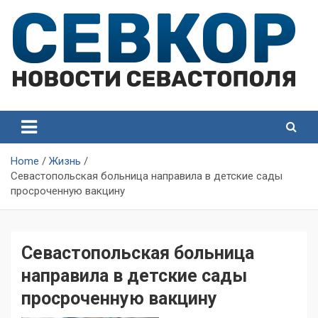
Skip
to
content
СевКор — Самые главные и актуальные новости
СевКор — Новости
Севастополя
Севастополя
Home
Жизнь
Севастопольская больница направила в детские сады
просроченную вакцину
Севастопольская больница
направила в детские сады
просроченную вакцину