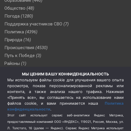
Образование
(440)
Общество
(48)
Погода
(1280)
Поддержка участников СВО
(7)
Политика
(4396)
Природа
(16)
Происшествия
(4530)
Путь к Победе
(3)
Районы
(1)
Россия
(510)
МЫ ЦЕНИМ ВАШУ КОНФИДЕНЦИАЛЬНОСТЬ
Сельское хозяйство
(3)
Мы используем файлы cookie для улучшения вашего опыта
просмотра, показа персонализированной рекламы или
Социальная политика
(3)
контента, а также анализа нашего трафика. Нажимая
Спецоперация в Украине
(657)
«Принять все», вы соглашаетесь на использование нами
Спецоперация на Украине
(404)
файлов cookie, и вами принимается наша
Политика
конфиденциальности
.
Спорт
(740)
Этот сайт использует сервис веб-аналитики Яндекс Метрика,
Тема недели
(210)
предоставляемый компанией ООО «ЯНДЕКС», 119021, Россия, Москва, ул.
Терроризм
(1)
Л. Толстого, 16 (далее — Яндекс). Сервис Яндекс Метрика использует