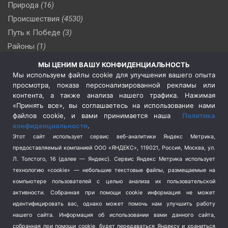
Природа
(16)
Происшествия
(4530)
Путь к Победе
(3)
Районы
(1)
Россия
(510)
МЫ ЦЕНИМ ВАШУ КОНФИДЕНЦИАЛЬНОСТЬ
Сельское хозяйство
(3)
Мы используем файлы cookie для улучшения вашего опыта
просмотра, показа персонализированной рекламы или
Социальная политика
(3)
контента, а также анализа нашего трафика. Нажимая
Спецоперация в Украине
(657)
«Принять все», вы соглашаетесь на использование нами
Спецоперация на Украине
(404)
файлов cookie, и вами принимается наша
Политика
конфиденциальности
.
Спорт
(740)
Этот сайт использует сервис веб-аналитики Яндекс Метрика,
Тема недели
(210)
предоставляемый компанией ООО «ЯНДЕКС», 119021, Россия, Москва, ул.
Терроризм
(1)
Л. Толстого, 16 (далее — Яндекс). Сервис Яндекс Метрика использует
Транспорт
(262)
технологию «cookie» — небольшие текстовые файлы, размещаемые на
компьютере пользователей с целью анализа их пользовательской
Туризм
(178)
активности.
Собранная при помощи cookie информация не может
Флот
(76)
идентифицировать вас, однако может помочь нам улучшить работу
Цены
(2)
нашего сайта. Информация об использовании вами данного сайта,
Школа и спорт
(2)
собранная при помощи cookie, будет передаваться Яндексу и храниться