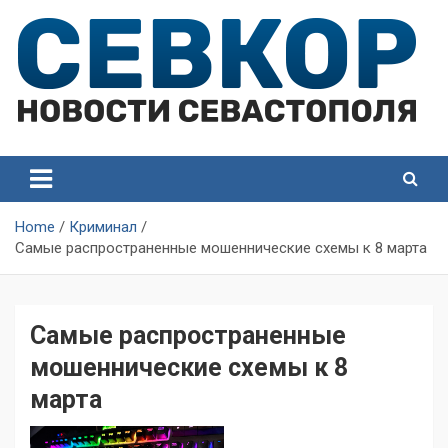
Skip
to
content
СевКор — Самые главные и актуальные новости
СевКор — Новости
Севастополя
Севастополя
Home
Криминал
Самые распространенные мошеннические схемы к 8 марта
Самые распространенные
мошеннические схемы к 8
марта