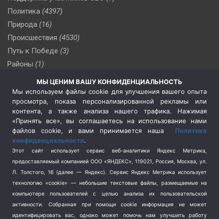
Политика
(4397)
Природа
(16)
Происшествия
(4530)
Путь к Победе
(3)
Районы
(1)
Россия
(510)
МЫ ЦЕНИМ ВАШУ КОНФИДЕНЦИАЛЬНОСТЬ
Сельское хозяйство
(3)
Мы используем файлы cookie для улучшения вашего опыта
просмотра, показа персонализированной рекламы или
Социальная политика
(3)
контента, а также анализа нашего трафика. Нажимая
Спецоперация в Украине
(657)
«Принять все», вы соглашаетесь на использование нами
Спецоперация на Украине
(404)
файлов cookie, и вами принимается наша
Политика
конфиденциальности
.
Спорт
(740)
Этот сайт использует сервис веб-аналитики Яндекс Метрика,
Тема недели
(210)
предоставляемый компанией ООО «ЯНДЕКС», 119021, Россия, Москва, ул.
Терроризм
(1)
Л. Толстого, 16 (далее — Яндекс). Сервис Яндекс Метрика использует
Транспорт
(262)
технологию «cookie» — небольшие текстовые файлы, размещаемые на
компьютере пользователей с целью анализа их пользовательской
Туризм
(178)
активности.
Собранная при помощи cookie информация не может
Флот
(76)
идентифицировать вас, однако может помочь нам улучшить работу