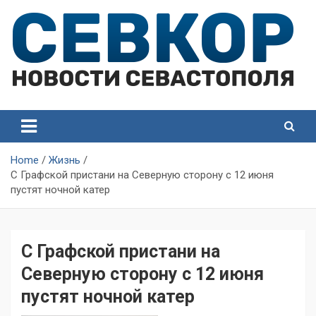
Skip
to
content
СевКор — Самые главные и актуальные новости
СевКор — Новости
Севастополя
Севастополя
Home
Жизнь
С Графской пристани на Северную сторону с 12 июня
пустят ночной катер
С Графской пристани на
Северную сторону с 12 июня
пустят ночной катер