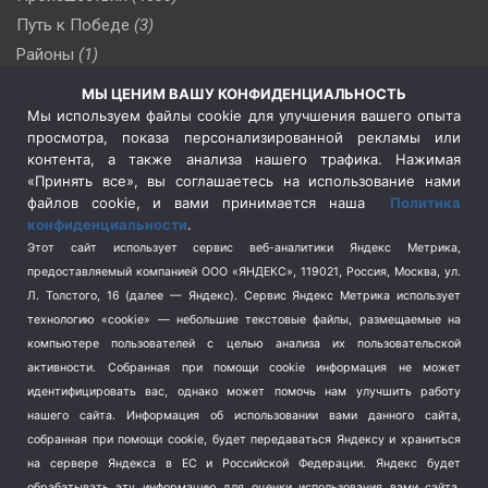
Путь к Победе
(3)
Районы
(1)
Россия
(510)
МЫ ЦЕНИМ ВАШУ КОНФИДЕНЦИАЛЬНОСТЬ
Сельское хозяйство
(3)
Мы используем файлы cookie для улучшения вашего опыта
просмотра, показа персонализированной рекламы или
Социальная политика
(3)
контента, а также анализа нашего трафика. Нажимая
Спецоперация в Украине
(657)
«Принять все», вы соглашаетесь на использование нами
Спецоперация на Украине
(404)
файлов cookie, и вами принимается наша
Политика
конфиденциальности
.
Спорт
(740)
Этот сайт использует сервис веб-аналитики Яндекс Метрика,
Тема недели
(210)
предоставляемый компанией ООО «ЯНДЕКС», 119021, Россия, Москва, ул.
Терроризм
(1)
Л. Толстого, 16 (далее — Яндекс). Сервис Яндекс Метрика использует
Транспорт
(262)
технологию «cookie» — небольшие текстовые файлы, размещаемые на
компьютере пользователей с целью анализа их пользовательской
Туризм
(178)
активности.
Собранная при помощи cookie информация не может
Флот
(76)
идентифицировать вас, однако может помочь нам улучшить работу
Цены
(2)
нашего сайта. Информация об использовании вами данного сайта,
Школа и спорт
(2)
собранная при помощи cookie, будет передаваться Яндексу и храниться
на сервере Яндекса в ЕС и Российской Федерации. Яндекс будет
Экология
(8)
обрабатывать эту информацию для оценки использования вами сайта,