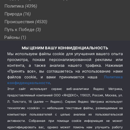
Политика
(4396)
Природа
(16)
Происшествия
(4530)
Путь к Победе
(3)
Районы
(1)
Россия
(510)
МЫ ЦЕНИМ ВАШУ КОНФИДЕНЦИАЛЬНОСТЬ
Сельское хозяйство
(3)
Мы используем файлы cookie для улучшения вашего опыта
просмотра, показа персонализированной рекламы или
Социальная политика
(3)
контента, а также анализа нашего трафика. Нажимая
Спецоперация в Украине
(657)
«Принять все», вы соглашаетесь на использование нами
Спецоперация на Украине
(404)
файлов cookie, и вами принимается наша
Политика
конфиденциальности
.
Спорт
(740)
Этот сайт использует сервис веб-аналитики Яндекс Метрика,
Тема недели
(210)
предоставляемый компанией ООО «ЯНДЕКС», 119021, Россия, Москва, ул.
Терроризм
(1)
Л. Толстого, 16 (далее — Яндекс). Сервис Яндекс Метрика использует
Транспорт
(262)
технологию «cookie» — небольшие текстовые файлы, размещаемые на
компьютере пользователей с целью анализа их пользовательской
Туризм
(178)
активности.
Собранная при помощи cookie информация не может
Флот
(76)
идентифицировать вас, однако может помочь нам улучшить работу