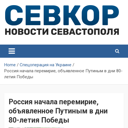
Skip
to
content
СевКор — Самые главные и актуальные новости
СевКор — Новости
Севастополя
Севастополя
Home
Спецоперация на Украине
Россия начала перемирие, объявленное Путиным в дни 80-
летия Победы
Россия начала перемирие,
объявленное Путиным в дни
80-летия Победы