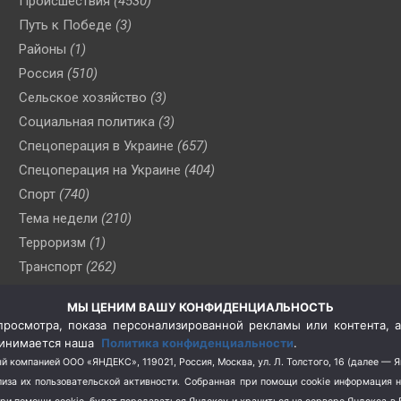
Происшествия
(4530)
Путь к Победе
(3)
Районы
(1)
Россия
(510)
Сельское хозяйство
(3)
Социальная политика
(3)
Спецоперация в Украине
(657)
Спецоперация на Украине
(404)
Спорт
(740)
Тема недели
(210)
Терроризм
(1)
Транспорт
(262)
Туризм
(178)
МЫ ЦЕНИМ ВАШУ КОНФИДЕНЦИАЛЬНОСТЬ
Флот
(76)
росмотра, показа персонализированной рекламы или контента, а
Цены
(2)
принимается наша
Политика конфиденциальности
.
Школа и спорт
(2)
й компанией ООО «ЯНДЕКС», 119021, Россия, Москва, ул. Л. Толстого, 16 (далее — 
за их пользовательской активности.
Собранная при помощи cookie информация 
Экология
(8)