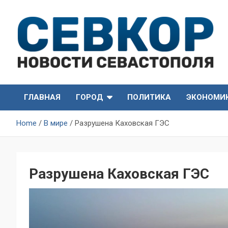
Skip
to
content
СевКор — Самые главные и актуальные новости
СевКор — Новости
Севастополя
ГЛАВНАЯ
ГОРОД
ПОЛИТИКА
ЭКОНОМИ
Севастополя
Home
В мире
Разрушена Каховская ГЭС
Разрушена Каховская ГЭС