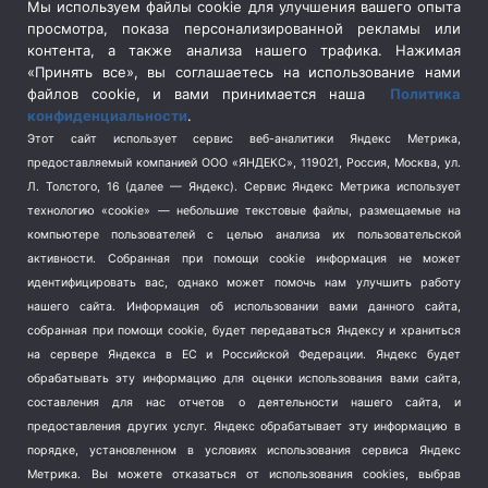
Сельское хозяйство
(3)
Мы используем файлы cookie для улучшения вашего опыта
просмотра, показа персонализированной рекламы или
Социальная политика
(3)
контента, а также анализа нашего трафика. Нажимая
Спецоперация в Украине
(657)
«Принять все», вы соглашаетесь на использование нами
Спецоперация на Украине
(404)
файлов cookie, и вами принимается наша
Политика
конфиденциальности
.
Спорт
(740)
Этот сайт использует сервис веб-аналитики Яндекс Метрика,
Тема недели
(210)
предоставляемый компанией ООО «ЯНДЕКС», 119021, Россия, Москва, ул.
Терроризм
(1)
Л. Толстого, 16 (далее — Яндекс). Сервис Яндекс Метрика использует
Транспорт
(262)
технологию «cookie» — небольшие текстовые файлы, размещаемые на
компьютере пользователей с целью анализа их пользовательской
Туризм
(178)
активности.
Собранная при помощи cookie информация не может
Флот
(76)
идентифицировать вас, однако может помочь нам улучшить работу
Цены
(2)
нашего сайта. Информация об использовании вами данного сайта,
Школа и спорт
(2)
собранная при помощи cookie, будет передаваться Яндексу и храниться
Экология
(8)
на сервере Яндекса в ЕС и Российской Федерации. Яндекс будет
обрабатывать эту информацию для оценки использования вами сайта,
Экономика
(1172)
составления для нас отчетов о деятельности нашего сайта, и
предоставления других услуг. Яндекс обрабатывает эту информацию в
Мы в соцсетях
порядке, установленном в условиях использования сервиса Яндекс
Метрика.
Вы можете отказаться от использования cookies, выбрав