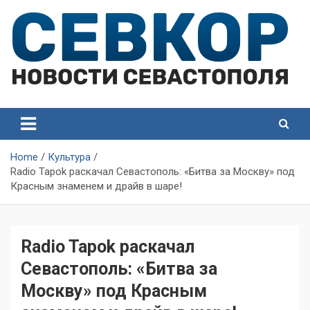
Skip
to
content
СевКор — Самые главные и актуальные новости
СевКор — Новости
Севастополя
Севастополя
Home
Культура
Radio Tapok раскачал Севастополь: «Битва за Москву» под
Красным знаменем и драйв в шаре!
Radio Tapok раскачал
Севастополь: «Битва за
Москву» под Красным