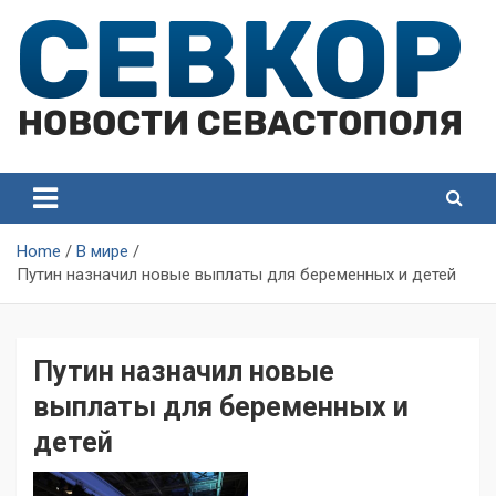
Skip
to
content
СевКор — Самые главные и актуальные новости
СевКор — Новости
Севастополя
Севастополя
Home
В мире
Путин назначил новые выплаты для беременных и детей
Путин назначил новые
выплаты для беременных и
детей