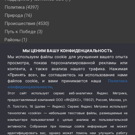
Политика
(4397)
Природа
(16)
Происшествия
(4530)
Путь к Победе
(3)
Районы
(1)
Россия
(510)
МЫ ЦЕНИМ ВАШУ КОНФИДЕНЦИАЛЬНОСТЬ
Сельское хозяйство
(3)
Мы используем файлы cookie для улучшения вашего опыта
просмотра, показа персонализированной рекламы или
Социальная политика
(3)
контента, а также анализа нашего трафика. Нажимая
Спецоперация в Украине
(657)
«Принять все», вы соглашаетесь на использование нами
Спецоперация на Украине
(404)
файлов cookie, и вами принимается наша
Политика
конфиденциальности
.
Спорт
(740)
Этот сайт использует сервис веб-аналитики Яндекс Метрика,
Тема недели
(210)
предоставляемый компанией ООО «ЯНДЕКС», 119021, Россия, Москва, ул.
Терроризм
(1)
Л. Толстого, 16 (далее — Яндекс). Сервис Яндекс Метрика использует
Транспорт
(262)
технологию «cookie» — небольшие текстовые файлы, размещаемые на
компьютере пользователей с целью анализа их пользовательской
Туризм
(178)
активности.
Собранная при помощи cookie информация не может
Флот
(76)
идентифицировать вас, однако может помочь нам улучшить работу