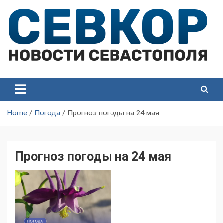
Skip
to
content
СевКор — Самые главные и актуальные новости
СевКор — Новости
Севастополя
Севастополя
Home
Погода
Прогноз погоды на 24 мая
Прогноз погоды на 24 мая