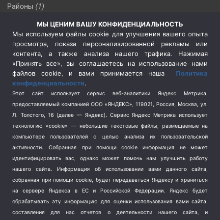
Районы
(1)
Россия
(510)
МЫ ЦЕНИМ ВАШУ КОНФИДЕНЦИАЛЬНОСТЬ
Сельское хозяйство
(3)
Мы используем файлы cookie для улучшения вашего опыта
просмотра, показа персонализированной рекламы или
Социальная политика
(3)
контента, а также анализа нашего трафика. Нажимая
Спецоперация в Украине
(657)
«Принять все», вы соглашаетесь на использование нами
Спецоперация на Украине
(404)
файлов cookie, и вами принимается наша
Политика
конфиденциальности
.
Спорт
(740)
Этот сайт использует сервис веб-аналитики Яндекс Метрика,
Тема недели
(210)
предоставляемый компанией ООО «ЯНДЕКС», 119021, Россия, Москва, ул.
Терроризм
(1)
Л. Толстого, 16 (далее — Яндекс). Сервис Яндекс Метрика использует
Транспорт
(262)
технологию «cookie» — небольшие текстовые файлы, размещаемые на
компьютере пользователей с целью анализа их пользовательской
Туризм
(178)
активности.
Собранная при помощи cookie информация не может
Флот
(76)
идентифицировать вас, однако может помочь нам улучшить работу
Цены
(2)
нашего сайта. Информация об использовании вами данного сайта,
Школа и спорт
(2)
собранная при помощи cookie, будет передаваться Яндексу и храниться
на сервере Яндекса в ЕС и Российской Федерации. Яндекс будет
Экология
(8)
обрабатывать эту информацию для оценки использования вами сайта,
Экономика
(1172)
составления для нас отчетов о деятельности нашего сайта, и