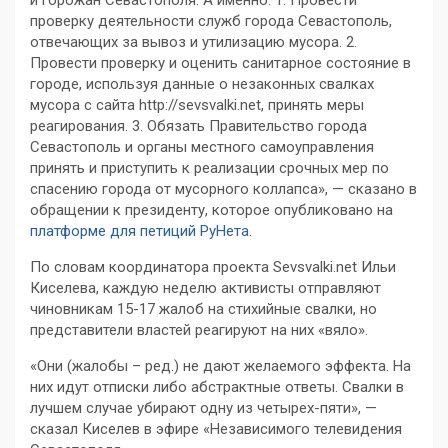
и горожан Севастополя. А именно: 1. Провести
проверку деятельности служб города Севастополь,
отвечающих за вывоз и утилизацию мусора. 2.
Провести проверку и оценить санитарное состояние в
городе, используя данные о незаконных свалках
мусора с сайта http://sevsvalki.net, принять меры
реагирования. 3. Обязать Правительство города
Севастополь и органы местного самоуправления
принять и приступить к реализации срочных мер по
спасению города от мусорного коллапса», — сказано в
обращении к президенту, которое опубликовано на
платформе для петиций РуНета
.
По словам координатора проекта Sevsvalki.net Ильи
Киселева, каждую неделю активисты отправляют
чиновникам 15-17 жалоб на стихийные свалки, но
представители властей реагируют на них «вяло».
«Они (жалобы – ред.) не дают желаемого эффекта. На
них идут отписки либо абстрактные ответы. Свалки в
лучшем случае убирают одну из четырех-пяти», —
сказал Киселев в эфире «Независимого телевидения