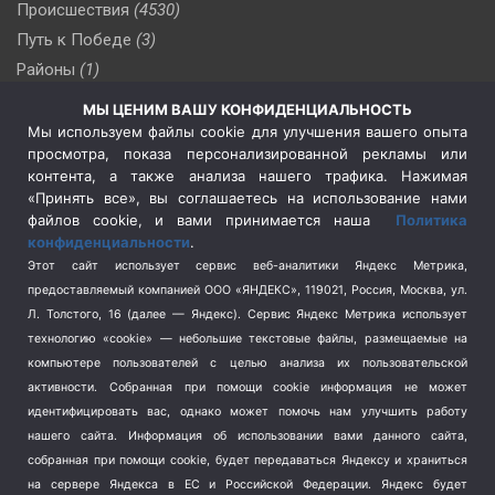
Происшествия
(4530)
Путь к Победе
(3)
Районы
(1)
Россия
(510)
МЫ ЦЕНИМ ВАШУ КОНФИДЕНЦИАЛЬНОСТЬ
Сельское хозяйство
(3)
Мы используем файлы cookie для улучшения вашего опыта
просмотра, показа персонализированной рекламы или
Социальная политика
(3)
контента, а также анализа нашего трафика. Нажимая
Спецоперация в Украине
(657)
«Принять все», вы соглашаетесь на использование нами
Спецоперация на Украине
(404)
файлов cookie, и вами принимается наша
Политика
конфиденциальности
.
Спорт
(740)
Этот сайт использует сервис веб-аналитики Яндекс Метрика,
Тема недели
(210)
предоставляемый компанией ООО «ЯНДЕКС», 119021, Россия, Москва, ул.
Терроризм
(1)
Л. Толстого, 16 (далее — Яндекс). Сервис Яндекс Метрика использует
Транспорт
(262)
технологию «cookie» — небольшие текстовые файлы, размещаемые на
компьютере пользователей с целью анализа их пользовательской
Туризм
(178)
активности.
Собранная при помощи cookie информация не может
Флот
(76)
идентифицировать вас, однако может помочь нам улучшить работу
Цены
(2)
нашего сайта. Информация об использовании вами данного сайта,
Школа и спорт
(2)
собранная при помощи cookie, будет передаваться Яндексу и храниться
Экология
на сервере Яндекса в ЕС и Российской Федерации. Яндекс будет
(8)