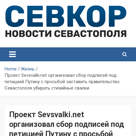
Skip
to
content
СевКор — Самые главные и актуальные новости
СевКор — Новости
Севастополя
Севастополя
Home
Жизнь
Проект Sevsvalki.net организовал сбор подписей под
петицией Путину с просьбой заставить правительство
Севастополя убирать стихийные свалки
Проект Sevsvalki.net
организовал сбор подписей под
петицией Путину с просьбой